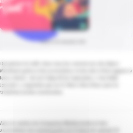
Publié le 08 septembre 2020
Dynamiser le trafic dans tous les commerces des Alpes-
Maritimes grâce à des promotions et des lots à faire gagner à
leurs clients : tel est l’objectif de l’opération « Une Belle
Journée », organisée par la CCI Nice Côte d’Azur pour la
troisième année consécutive.
Avec le soutien de Groupama Méditerranée et des
associations de commerçants, la CCI lance le samedi 10