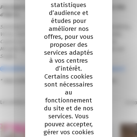
statistiques
Pour jouer rendez-vous chez vos commerçants de la Côte
d’audience et
d’Azur à…
études pour
Saint-Jean Cap Ferrat, Grasse, Cannes, Le Cannet, Mandelieu,
améliorer nos
Vence, Saint-Laurent-du-Var, Nice, Saint Martin Vésubie,
offres, pour vous
Cagnes-sur-Mer, Antibes, Carros, Menton, Peymeinade,
proposer des
Mougins, Pégomas, Auribeau-sur-Siagne, La Roquette-sur-
services adaptés
Siagne.
à vos centres
d’intérêt.
@UneBelleJournée06, la page facebook de l’événement !
Certains cookies
* www.unebellejournee06.fr – Ouverture le 10 octobre
sont nécessaires
au
fonctionnement
Les articles dans la même thématique
01
/
03
du site et de nos
services. Vous
pouvez accepter,
gérer vos cookies