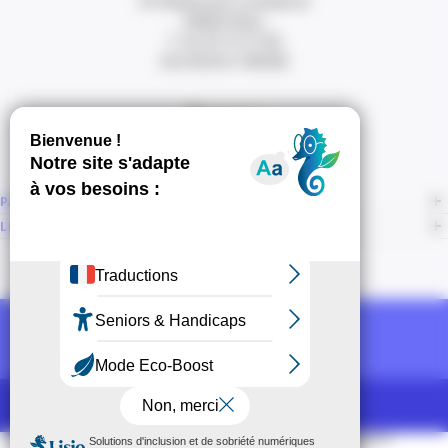
20 Boulevard Carabacel
06000 Nice
T. 04 93 13 73 00
(de 8h30 à 18h00)
Itinéraire
PAGES
LIENS CONNEXES
NOUS SUIVRE
Recevoir la newsletter CCI
POUR LES PROS
CCI Espace Presse
Mentions légales
Accessibilité
Sitemap
CGU
CGV
CPV