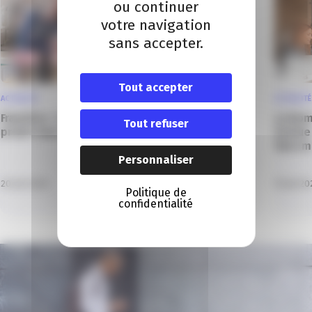
ou continuer
votre navigation
sans accepter.
Tout accepter
ACTUALITÉ
ACTUALITÉ
Franchise : la boîte à outils pour réussir votre
La Nome
Tout refuser
projet dans le 06 !
évolue 
faire 
Personnaliser
20 Juil 2026
15 Juil 2
Politique de
confidentialité