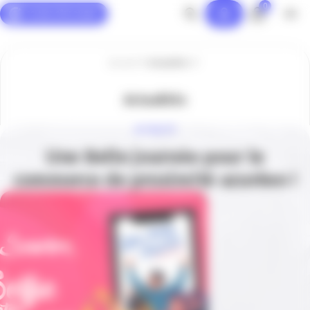
0
Panneau de gestion des cookies
Accueil
Actualités
Actualités
ACTUALITÉ
Une Belle journée pour le
commerce de proximité azuréen !