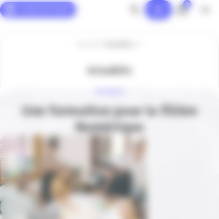
0
Panneau de gestion des cookies
Accueil
Actualités
Actualités
ACTUALITÉ
Une formation pour la filière
Numérique