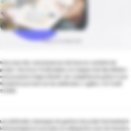
Publié le 13 octobre 2021
Vous avez des connaissances de base en conduite de
projet ? Du 8,9 et 10 décembre, le Campus Sud des Métiers
vous propose d’approfondir vos compétences grâce à une
formation portant sur les méthodes « agiles » et l’outil
SCRUM.
Les méthodes classiques de gestion de projet (notamment
informatique) ne sont plus en adéquation avec les besoins