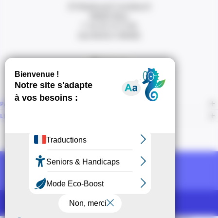
20 Boulevard Carabacel
06000 Nice
T. 04 93 13 73 00
(de 8h30 à 18h00)
Itinéraire
PAGES
LIENS CONNEXES
NOUS SUIVRE
Recevoir la newsletter CCI
POUR LES PROS
CCI Espace Presse