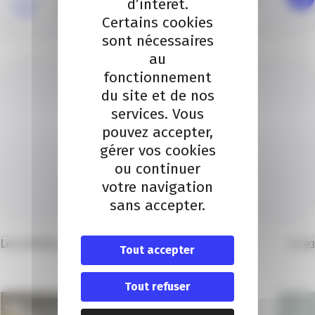
d’intérêt.
2021)
Certains cookies
PDF (311.15 Ko)
sont nécessaires
au
fonctionnement
du site et de nos
services. Vous
pouvez accepter,
gérer vos cookies
ELODIE PAIN
ou continuer
Je contacte un conseiller
votre navigation
sans accepter.
Je contacte
Les articles dans la même thématique
01
/
03
Tout accepter
Tout refuser