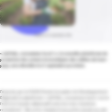
Publié le 23 septembre 2022
« ALPIVAL, consommez local ! », la nouvelle plateforme de
promotion des acteurs économiques des vallées du haut -
pays, sera dévoilée le 27 septembre prochain.
Financée par le FEDER (Fonds Européen de Développement
Régional), la plateforme « ALPIVAL, consommez local » est le
fruit d’un travail collaboratif entre les trois chambres
consulaires*. Elle est le résultat d’une action menée au sein