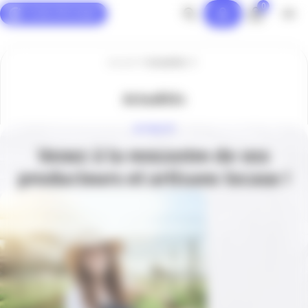
0
Panneau de gestion des cookies
Accueil
Actualités
Actualités
ACTUALITÉ
Venez à la rencontre de vos
producteurs et artisans locaux !