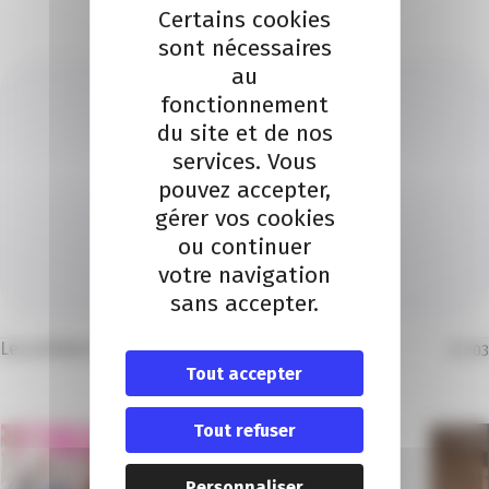
Certains cookies
sont nécessaires
au
fonctionnement
du site et de nos
services. Vous
pouvez accepter,
PASCAL HEBERT
gérer vos cookies
Je contacte un conseiller
ou continuer
votre navigation
Je contacte
sans accepter.
Les articles dans la même thématique
01
/
03
Tout accepter
Tout refuser
Personnaliser