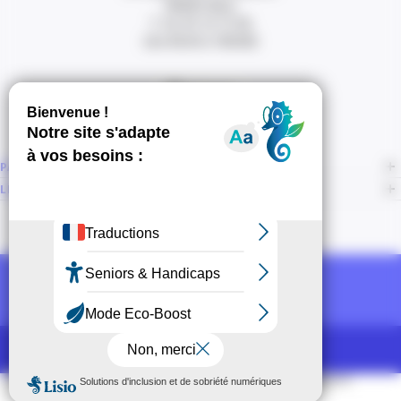
06000 Nice
T. 04 93 13 73 00
(de 8h30 à 18h00)
Itinéraire
PAGES
LIENS CONNEXES
NOUS SUIVRE
Recevoir la newsletter CCI
POUR LES PROS
CCI Espace Presse
Mentions légales
Accessibilité
Sitemap
CGU
CGV
CPV
Politique de protection des données