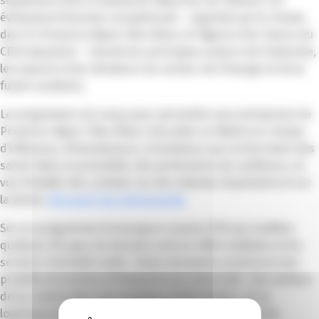
septembre 2023 à Cadarache (Bouches-du-Rhône). Cet
évènement business exceptionnel – organisé par le réseau
des CCI Provence Alpes Côte d’Azur et l’Agence Iter France du
CEA Cadarache – réunira les principaux acteurs de l’industrie,
les experts et les décideurs du secteur de l’énergie et de la
fusion nucléaire.
Le programme est conçu pour permettre aux entreprises de
Provence-Alpes-Côte d’Azur d’accéder en BtoB à un réseau
d’influence, d’investisseurs, d’acheteurs qui recherchent des
savoir-faire en proximité, des partenaires de confiance, en
vue d’établir des contrats sur des volumes importants et sur
la durée.
Découvrir les intervenants
Sur un programme d’envergure comme ITER qui mobilise
quelques 35 pays, les besoins sont en effet multiples et les
secteurs d’activité variés. Toute entreprise proposant des
produits et services à l’industrie est concernée : des métiers
de la construction aux systèmes d’information, de la
logistique au monitoring, de la sécurité à la gestion de