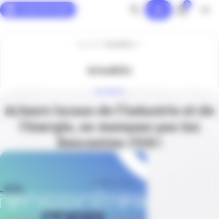
0
Panneau de gestion des cookies
Accueil
Actualités
Actualités
ACTUALITÉ
Acteurs locaux de l’industrie et de
l’énergie, ne manquez pas les
Rencontres ITER !