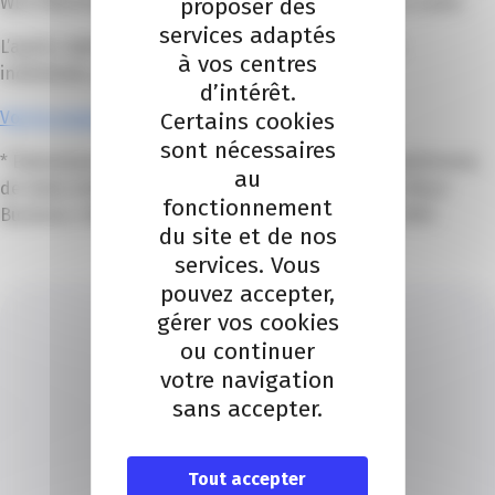
proposer des
WESTINGHOUSE) qui partageront les opportunités à saisir.
services adaptés
L’après-midi sera dédié aux rendez-vous business
à vos centres
individuels, aux ateliers et au réseautage.
d’intérêt.
Certains cookies
Voir le programme détaillé
sont nécessaires
* Événement payant – Tarif préférentiel pour les adhérents
au
de clubs d’affaires affiliés aux CCI de PACA dont La Place
fonctionnement
Business. Clôture de la billetterie le 13 septembre 2023.
du site et de nos
services. Vous
pouvez accepter,
gérer vos cookies
ou continuer
votre navigation
sans accepter.
ELODIE FERAUD
Je contacte un conseiller
Tout accepter