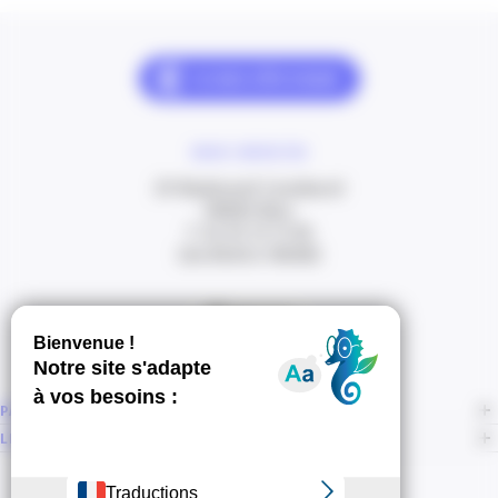
NOUS CONTACTER
20 Boulevard Carabacel
06000 Nice
T. 04 93 13 73 00
(de 8h30 à 18h00)
Itinéraire
PAGES
LIENS CONNEXES