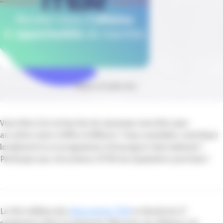
Publié le 03 juillet 2023
Vous êtes à la recherche de nouveaux marchés pour
accroître votre chiffre d’affaires ? Vous souhaitez contribuer
localement à un programme d’envergure international ?
Participez aux rencontres d’ITER de septembre prochain !
La 1ère édition des
Rencontres ITER
se tiendra le 27