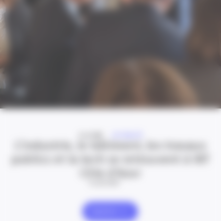
A LA UNE
ACTUALITÉ
L’industrie, le bâtiment, les travaux
publics et la tech se retrouvent à IBT
Côte d’Azur
24 Juil 2026
Explorer