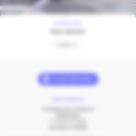
À VOTRE ÉCOUTE
Nous contacter
Contact
NOUS CONTACTER
20 Boulevard Carabacel
06000 Nice
T. 04 93 13 73 00
(de 8h30 à 18h00)