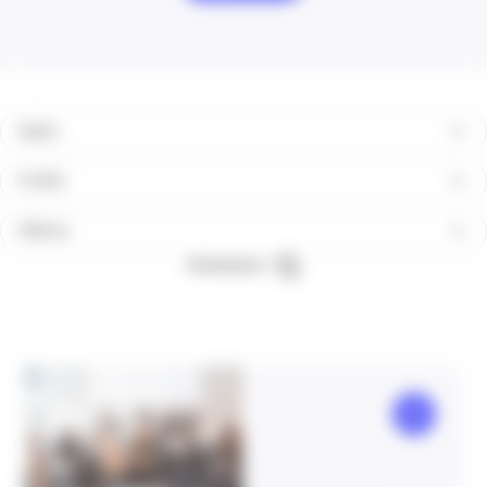
Types
Profils
Filières
Réinitialiser