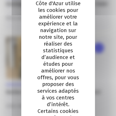
Côte d'Azur utilise
Développez votre innovation en e-santé avec TIGER !
les cookies pour
améliorer votre
18 Fév. 2026
expérience et la
navigation sur
notre site, pour
réaliser des
statistiques
d’audience et
études pour
améliorer nos
offres, pour vous
proposer des
AZUR ENTREPRISES & COMMERCES
services adaptés
Martine Claret, dirigeante d’Horus Pharma (Nice)
à vos centres
d’intérêt.
23 Déc. 2025
Certains cookies