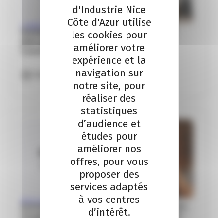
d'Industrie Nice
Côte d'Azur utilise
COMMERCE
Formation Intelligence Artificielle : vendre
les cookies pour
plus, gagner du temps & fidéliser –
améliorer votre
Commerces de proximité
expérience et la
navigation sur
Nice
notre site, pour
réaliser des
statistiques
d’audience et
études pour
améliorer nos
06
offres, pour vous
Oct
proposer des
services adaptés
à vos centres
INTELLIGENCE ARTIFICIELLE
Formation Intelligence Artificielle : apprendre
d’intérêt.
l’IA générative pour un usage professionnel –