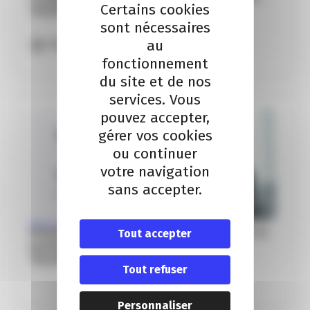
Certains cookies
TPE/PME
sont nécessaires
au
Nice
fonctionnement
du site et de nos
services. Vous
pouvez accepter,
gérer vos cookies
12
ou continuer
votre navigation
13
sans accepter.
Oct
INTELLIGENCE ARTIFICIELLE
Formation Intelligence Artificielle : booster la
Tout accepter
performance commerciale et marketing –
TPE/PME
Tout refuser
Personnaliser