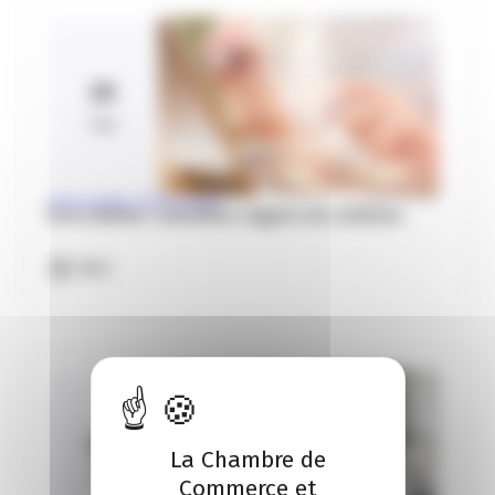
01
Sep
INTELLIGENCE ARTIFICIELLE
IA & cinéma : nouvelles vagues de création
Biot
05
La Chambre de
Oct
Commerce et