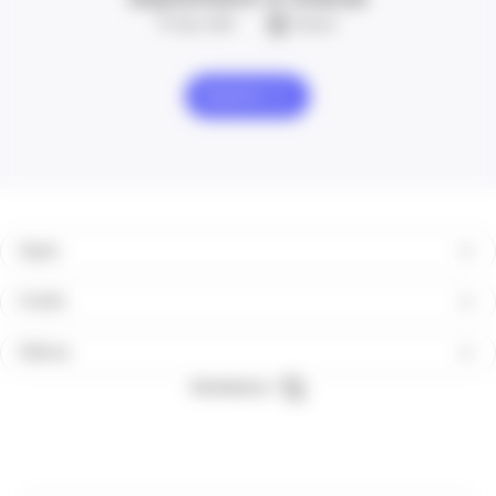
01 Sep. 2026
Grasse
Explorer
Types
Profils
Filières
Réinitialiser