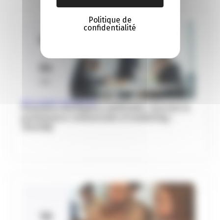
Politique de
confidentialité
03
04
Déc
INTELLIGENCE ARTIFICIELLE
Formation Intelligence Artificielle : booster la
performance commerciale et marketing –
TPE/PME
10