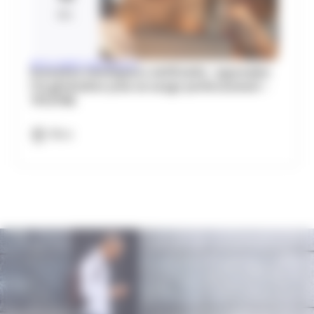
Déc
INTELLIGENCE ARTIFICIELLE
Formation Intelligence Artificielle : apprendre
l’IA générative pour un usage professionnel –
TPE/PME
Nice