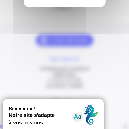
Contact
NOUS CONTACTER
20 Boulevard Carabacel
06000 Nice
T. 04 93 13 73 00
(de 8h30 à 18h00)
Itinéraire
PAGES