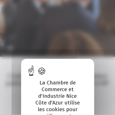
A LA UNE
ACTUALITÉ
L’industrie, le bâtiment, les travaux
La Chambre de
publics et la tech se retrouvent à IBT
Commerce et
Côte d’Azur
d'Industrie Nice
24 Juil 2026
Côte d'Azur utilise
les cookies pour
Explorer