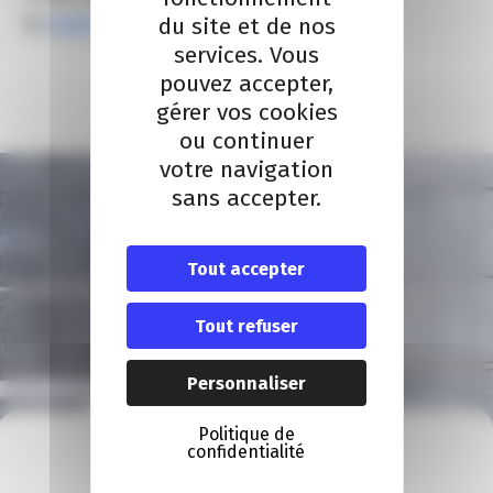
du site et de nos
By
elodie carsalade
services. Vous
pouvez accepter,
gérer vos cookies
ou continuer
votre navigation
sans accepter.
Tout accepter
Tout refuser
Personnaliser
Politique de
À VOTRE ÉCOUTE
confidentialité
Nous contacter