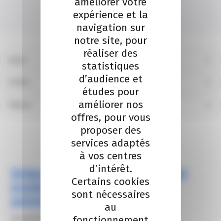
améliorer votre
expérience et la
navigation sur
notre site, pour
réaliser des
Types
statistiques
d’audience et
Profils
études pour
améliorer nos
Filières
offres, pour vous
Réinitialiser
proposer des
services adaptés
à vos centres
d’intérêt.
Dirigeant d’entreprise : comment
Certains cookies
protéger efficacement votre
sont nécessaires
patrimoine ?
au
14 avril 2026
fonctionnement