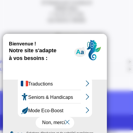
20 Boulevard Carabacel
06000 Nice
T. 04 93 13 73 00
(de 8h30 à 18h00)
Itinéraire
PAGES
LIENS CONNEXES
NOUS SUIVRE
Recevoir la newsletter CCI
POUR LES PROS
CCI Espace Presse
Mentions légales
Accessibilité
Sitemap
CGU
CGV
CPV