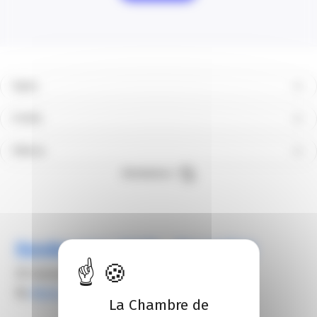
Types
Profils
Filières
Réinitialiser
Rendez-vous SCOP – Novembre
20 novembre 2025
By
Alexis FROGER
La Chambre de