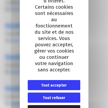
d’intérêt.
3 juillet 2025
Certains cookies
By
Alexis FROGER
sont nécessaires
au
Rendez-vous SCOP – Juin
fonctionnement
du site et de nos
5 juin 2025
services. Vous
By
Alexis FROGER
pouvez accepter,
gérer vos cookies
Rendez-vous SCOP – Janvier
ou continuer
votre navigation
30 janvier 2025
sans accepter.
By
Alexis FROGER
Tout accepter
Rendez-vous SCOP – Mars
6 mars 2025
Tout refuser
By
Alexis FROGER