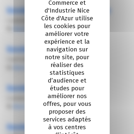
Commerce et
Rendez-vous SCOP – Septembre
d'Industrie Nice
Côte d'Azur utilise
4 septembre 2025
les cookies pour
By
Alexis FROGER
améliorer votre
expérience et la
Rendez-vous SCOP – Avril
navigation sur
notre site, pour
3 avril 2025
réaliser des
By
Alexis FROGER
statistiques
d’audience et
Rendez-vous SCOP – Octobre
études pour
améliorer nos
2 octobre 2025
offres, pour vous
By
Alexis FROGER
proposer des
services adaptés
Rendez-vous SCOP – Juillet
à vos centres