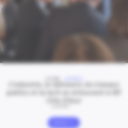
A LA UNE
ACTUALITÉ
L’industrie, le bâtiment, les travaux
publics et la tech se retrouvent à IBT
Côte d’Azur
24 Juil 2026
Explorer