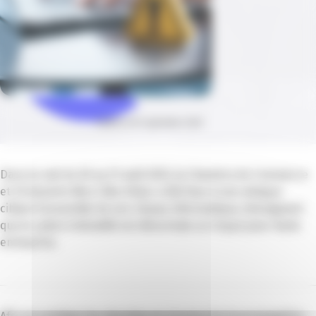
Publié le 05 septembre 2023
Dans la nuit du 30 au 31 août 2023, la Chambre de Commerce
et d’Industrie Nice Côte d’Azur a fait face à une attaque
ciblant l’ensemble de son réseau informatique, témoignant
que la cybercriminalité est désormais un risque pour toute
entreprise.