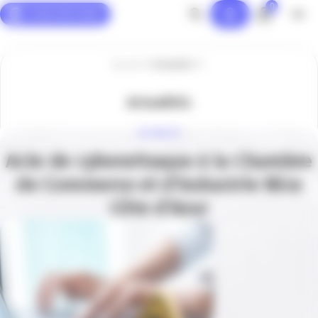
0
Panneau de gestion des cookies
Accueil
Actualités
Actualités
ACTUALITÉ
Acte de cyberattaque à la Chambre
de Commerce et d’Industrie Nice
Côte d’Azur