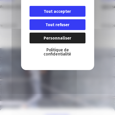
Formez vos salariés face aux cyberattaques
Cybersé
Tout accepter
Tout refuser
19 Juil 2025
09 Sep 2
Personnaliser
Politique de
confidentialité