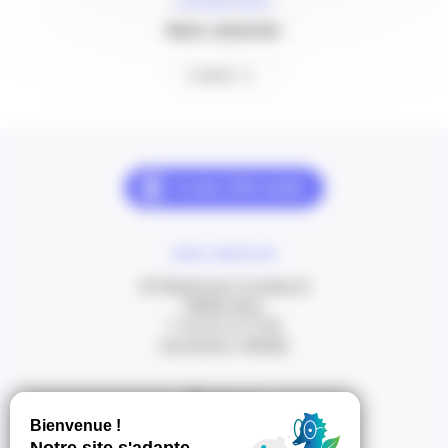
À VOTRE ÉCOUTE
Nous contacter
Contact
NOUS CONTACTER
20 Boulevard Carabacel
06000 Nice
T. 04 93 13 73 00
(de 8h30 à 18h00)
Itinéraire