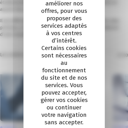
établissements d’enseignement, dans les ports gérés et
améliorer nos
auprès des entreprises et commerces.
offres, pour vous
proposer des
Il est difficile à ce stade de diffuser des informations plus
services adaptés
précises, a fortiori lorsque lesdites informations relèvent
à vos centres
d’une enquête judiciaire.
d’intérêt.
Certains cookies
sont nécessaires
Les articles dans la même thématique
01
/
03
au
fonctionnement
du site et de nos
services. Vous
pouvez accepter,
gérer vos cookies
ou continuer
votre navigation
sans accepter.
ACTUALITÉ
ACTUALITÉ