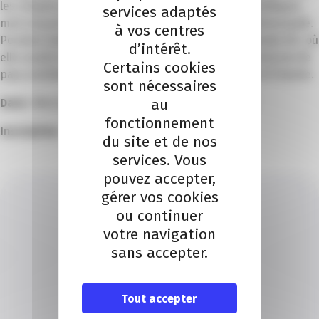
les citoyens peuvent transformer des politiques publiques
services adaptés
mal conçues pour apporter des avantages à la communauté.
à vos centres
Pendant plusieurs années, elle a travaillé pour Climate KIC, où
d’intérêt.
elle soutient des projets menés avec des gouvernements de
Certains cookies
pays ambitieux pour le climat tels que la Slovénie et l’Irlande.
sont nécessaires
au
Date :
Mercredi 22 octobre, de 11 heures à 12 h 30
fonctionnement
Inscription : cliquez sur «
LINK
«
du site et de nos
services. Vous
pouvez accepter,
gérer vos cookies
ou continuer
votre navigation
sans accepter.
NATHALIE GADEL
Je contacte un conseiller
Tout accepter