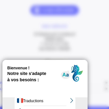
NOUS CONTACTER
20 Boulevard Carabacel
06000 Nice
T. 04 93 13 73 00
(de 8h30 à 18h00)
Itinéraire
PAGES
LIENS CONNEXES
NOUS SUIVRE