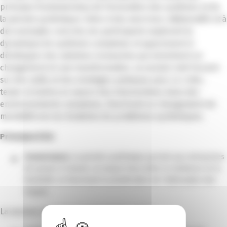
principes fondamentaux de l’innovation des systèmes et de
la pensée systémique. Grâce à des exercices collaboratifs et à
des exemples concrets, les participants explorent la
dynamique de systèmes complexes et apprennent à
développer des solutions innovantes qui entraînent un
changement et une transformation. La session met l’accent
sur des outils et des stratégies pratiques pour co-créer,
tester et mettre en œuvre des interventions dans des
environnements complexes, favorisant un changement de
mentalité vers la résolution de problèmes systémiques.
Principes ESG:
Gouvernance:
La pensée systémique permet aux entreprises
de penser à l’avenir, un moyen d’accroître la résilience et la
flexibilité, en favorisant la planification de l’atténuation des
risques
La session concerne également les volets :