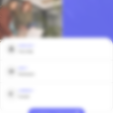
POUR QUI ?
TPE/PME
QUOI ?
Webinaire
COMBIEN ?
Gratuit