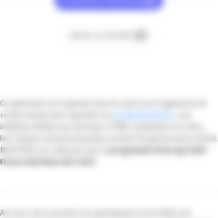
Je participe à l’événement
Ajouter au calendrier
Ce webinaire est organisé dans le cadre du Programme de
renforcement des capacités du
projet NeST4ESG
, une
initiative dédiée aux startups et PME souhaitant accroître
leur impact environnemental, social et de gouvernance (ESG).
NeST4ESG est cofinancé par le
programme Interreg Italie-
France Maritime 2021-2027.
Au cours de la session, les participants sont initiés aux