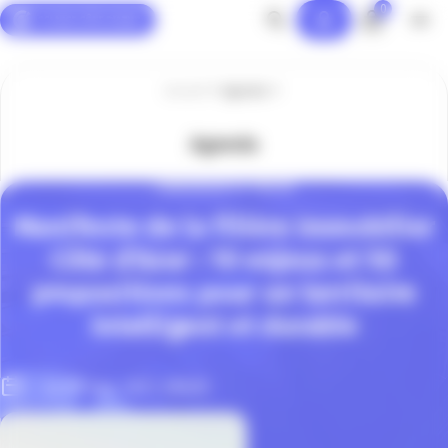
0
Panneau de gestion des cookies
Accueil
Agenda
Agenda
COMMUNIQUÉ DE PRESSE
Manifeste de la filière Immobilier
Côte d’Azur : 10 enjeux et 50
propositions pour un territoire
intelligent et durable
Le 09 Sep. 2021, 08h00