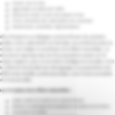
Foncier rare et cher
Aggravation du déficit de l’offre
Niveau de ventes le plus bas depuis 10 ans
Forte contraction des autorisations de construire
Nombreuses contraintes règlementaires
Afin d’instaurer un dialogue constructif avec les pouvoirs
publics et les collectivités territoriales, les professionnels du
secteur ont rédigé un manifeste de la filière Immobilier. Ce
document regroupe plus de 50 propositions autour de 10
enjeux majeurs, pour un territoire intelligent et durable. Il est
le reflet de l’ensemble des témoignages et propositions des
différentes familles professionnelles, et de 20 personnalités
de l’acte de bâtir.
Les 10 enjeux de la filière Immobilier :
Lutter contre la rareté et le coût du foncier
Obtenir un aménagement équilibré et durable du territoire
Contracter les délais