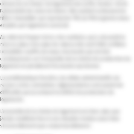
démarche en faveur du logement des actifs, facteur-clé de
l’attractivité de notre territoire. Elle soutient activement la
filière Immobilier qui représente 11% du PIB et génère deux
emplois par logement construit.
Au-delà de l’impact de la crise sanitaire, qui a nécessité la
mise en place d’un plan de relance dès avril 2020, la filière
Immobilier souffre de maux structurels qui ont des
conséquences sur l’ensemble de la chaîne de production du
logement et pénalisent l’économie azuréenne.
La problématique foncière, les délais administratifs, les
recours et les contraintes règlementaires sont autant de
difficultés qui accentuent le déficit de production de
logements.
L’ensemble de la chaîne du logement est donc plus que
jamais mobilisée face à une situation tendue aussi bien
structurellement que conjoncturellement :