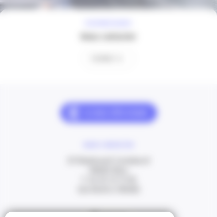
À VOTRE ÉCOUTE
Nous contacter
Contact
NOUS CONTACTER
20 Boulevard Carabacel
06000 Nice
T. 04 93 13 73 00
(de 8h30 à 18h00)