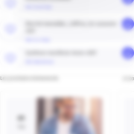
PDF (16.87 Mo)
Marché immobilier_chiffres_1er semestre
2021
PDF (1.47 Mo)
Synthese-manifeste-immo-vDEF
PDF (506.00 Ko)
Les prochains évènements
01
/
03
01
Sep