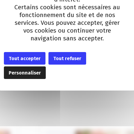
Certains cookies sont nécessaires au
fonctionnement du site et de nos
services. Vous pouvez accepter, gérer
vos cookies ou continuer votre
navigation sans accepter.
Tout accepter
Tout refuser
Personnaliser