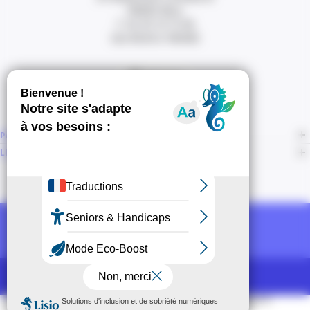
06000 Nice
T. 04 93 13 73 00
(de 8h30 à 18h00)
Itinéraire
PAGES
LIENS CONNEXES
NOUS SUIVRE
Recevoir la newsletter CCI
POUR LES PROS
CCI Espace Presse
Mentions légales
Accessibilité
Sitemap
CGU
CGV
CPV