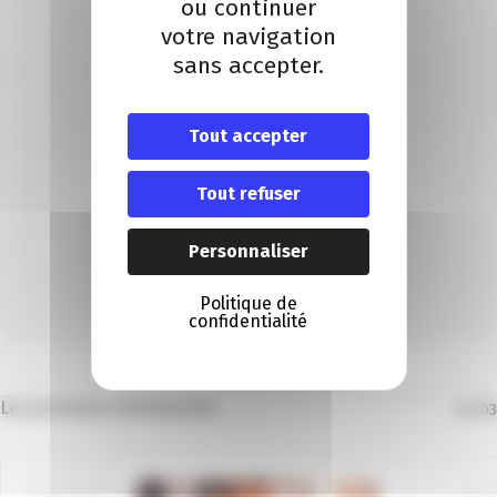
ou continuer
votre navigation
sans accepter.
Tout accepter
Localisation
Tout refuser
C.I.P. 06 – CMA 06, 81 Avenue Léon Bérenger, 06700
Saint-Laurent-du-Var
Personnaliser
Téléphone : 04 93 14 16 14
Politique de
confidentialité
Itinéraire
Les prochains évènements
01
/
03