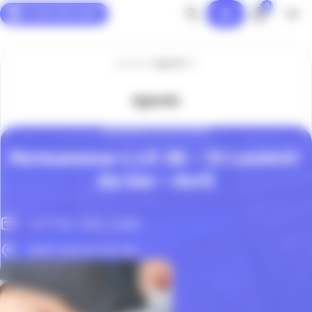
0
Panneau de gestion des cookies
Accueil
Agenda
Agenda
ENTREPRISE EN DIFFICULTÉ
Permanence C.I.P. 06 – St Laurent-
du-Var – Avril
Le 17 Avr. 2025, 14h00
Saint-Laurent-du-Var