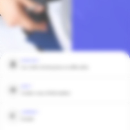
POUR QUI ?
Les chefs d’entreprise en difficultés
QUOI ?
rendez-vous d’information
COMBIEN ?
Gratuit