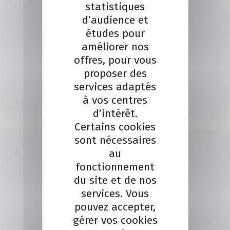
statistiques
d’audience et
études pour
améliorer nos
offres, pour vous
MAXENCE DE LAVENERE
proposer des
Je contacte un conseiller
services adaptés
à vos centres
Je contacte
d’intérêt.
Certains cookies
sont nécessaires
au
fonctionnement
du site et de nos
services. Vous
pouvez accepter,
gérer vos cookies