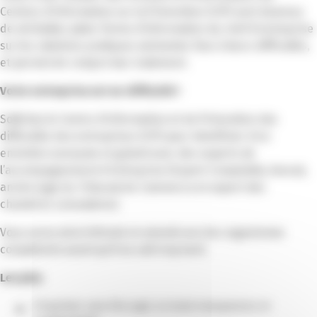
Centres d’Information sur la Prévention (CIP) sont devenus
de véritables plate-forme d’information du chef d’entreprise
sur les solutions pratiques existantes face à leurs difficultés,
et permet de rompre leur isolement.
Votre entreprise est en difficulté !
Sollicitez le Centre d’Information et de Prévention des
difficultés des entreprises (CIP) pour bénéficier d’un
entretien anonyme et gratuit avec des experts de
l’accompagnement d’entreprise (Expert-Comptable, Avocat,
ancien juge du Tribunal de Commerce et expert des
chambres consulaires).
Vous serez ainsi informé et orienté vers les organismes
compétents avant qu’il ne soit trop tard.
Les plus
S’exprimer sans être jugé, en toute transparence et