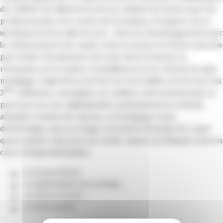
de 3 000m² de bâtiments avec la création de locaux pour les
professionnels, d’un centre de formation, d’espaces de co-
working et d’une salle de port. Outre le réaménagement avec
le rehaussement des quais et leurs pentes en forme inversée
pour éviter l’écoulement des eaux dans le bassin, la
rénovation de la station d’avitaillement et la refonte du plan
mouillage, l’objectif est de faire du Port Gallice, le Port vert du
ème
3
millénaire, exemplaire en matière environnemental. Le
parti pris est une végétalisation prédominant le minéral,
adaptée à toutes les saisons, et écologique (sans
désherbage, sans arrosage, économie d’énergie etc.) pour
que la nature reprenne ses droits. Quatre prototypes sont en
cours d’expérimentation :
Le bureau témoin ;
La végétalisation des parkings ;
La toiture terrasse ;
Le point propre