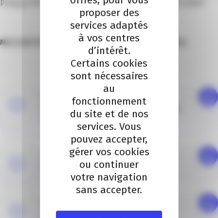
Philippe PROST, Atelier d’Architecture Philippe Prost AAPP
proposer des
services adaptés
à vos centres
Mercredi 18 Décembre 2019 à 11h00 au Port Gallice
d’intérêt.
Certains cookies
sont nécessaires
au
191128_INVITATION PRESSE_Port
fonctionnement
Gallice_présentation du futur port bleu,
du site et de nos
blanc, vert
services. Vous
PDF (388.51 Ko)
pouvez accepter,
gérer vos cookies
20191203 DOSSIER DE PRESSE PORT
ou continuer
GALLICE
votre navigation
PDF (921.82 Ko)
sans accepter.
IMG_9059
JPEG (5.30 Mo)