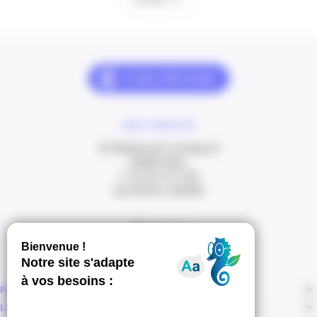
NOUS CONTACTER
20 Boulevard Carabacel
06000 Nice
T. 04 93 13 73 00
(de 8h30 à 18h00)
Itinéraire
PAGES
LIENS CONNEXES