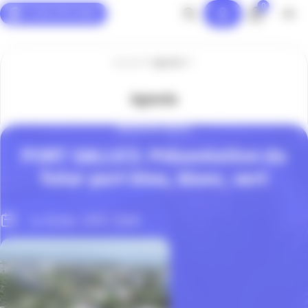
0
Panneau de gestion des cookies
Accueil
Agenda
Agenda
INVITATION PRESSE
PORT GALLICE: Présentation du
futur port bleu, blanc, vert
Le 18 Déc. 2019, 11h00