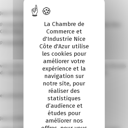
Jean-Pierre SAVARINO
La Chambre de
Président de la Chambre de Commerce et d’Industrie Nice
Commerce et
Côte d’Azur
d'Industrie Nice
Président de Gallice 21
Côte d'Azur utilise
les cookies pour
améliorer votre
vous invite à découvrir la présentation des planches d’essais
expérience et la
de végétalisation des parkings et du bureau témoin.
navigation sur
notre site, pour
réaliser des
en présence de
statistiques
d’audience et
études pour
Jean LEONETTI, Maire d’Antibes Juan-les-Pins
améliorer nos
offres, pour vous