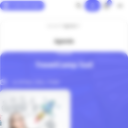
0
Panneau de gestion des cookies
Accueil
Agenda
Agenda
TOURISME
TravelCamp Sud
Le 30 Nov. 2024, 17h00