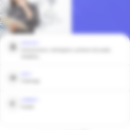
POUR QUI ?
Entrepreneurs, startuppers, porteurs de projet,
étudiants…
QUOI ?
Challenge
COMBIEN ?
Gratuit