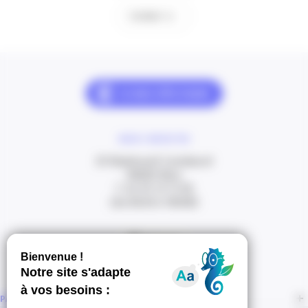
Contact
NOUS CONTACTER
20 Boulevard Carabacel
06000 Nice
T. 04 93 13 73 00
(de 8h30 à 18h00)
Itinéraire
PAGES