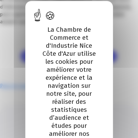
d’événements et d’une destination touristique majeures,
pour expérimenter, se consolider, se déployer et ainsi
asseoir son passage à l’échelle.
La Chambre de
Commerce et
d'Industrie Nice
Côte d'Azur utilise
Je me préinscris à TravelCamp Sud 2024
les cookies pour
améliorer votre
expérience et la
navigation sur
Pour en savoir plus sur travelCamp Sud
notre site, pour
réaliser des
statistiques
d’audience et
études pour
améliorer nos