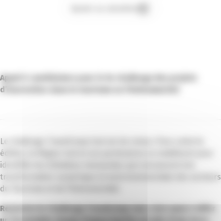
Ajouter au calendrier
Appel à candidature pour le 5e challenge des projets
d’innovation dans le tourisme ou l’évènementiel
Le challenge TravelCamp Sud est de retour. Pour cette 5e
édition, la Région Sud et ses partenaires se mobilisent pour
identifier les initiatives innovantes qui concourent à la
transformation numérique et environnementale des secteurs
du Tourisme et de l’Événementiel.
Rejoindre le Challenge Travelcamp Sud, c’est aussi s’offrir
un formidable champ d’opportunités au sein d’une terre