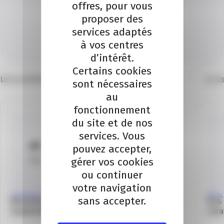
offres, pour vous
THOMAS BOLLA
proposer des
Je contacte un conseiller
services adaptés
à vos centres
Je contacte
d’intérêt.
Certains cookies
Les prochains évènements
01
/
03
sont nécessaires
au
fonctionnement
du site et de nos
services. Vous
01
pouvez accepter,
gérer vos cookies
Sep
ou continuer
votre navigation
CRÉATION D'ENTREPRISE
INTEL
sans accepter.
Rencontres de la création d’entreprise –
IA &
Septembre à Grasse
créa