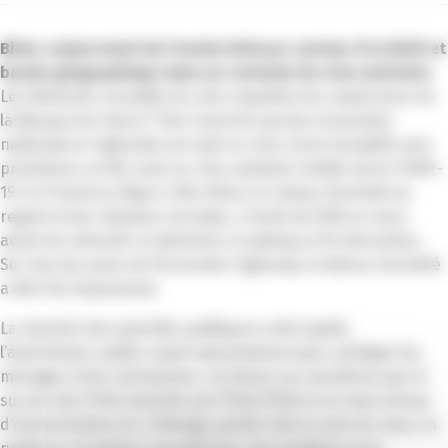
Bilan conjoncturel de l’année 2020 par secteur d’activité et
bassin géographique dans un contexte de crise sanitaire
.
Les éléments recueillis lors des enquêtes de conjoncture de
la Banque de France* font ressortir que les économies
nationale et régionale ont subi un choc d’une brutalité sans
précédent, en lien avec la crise sanitaire inédite de la COVID-
19. En Provence-Alpes-Côte d’Azur, le niveau d’activité au
regard d’une situation normale, a chuté de 50% en mars
avant de rebondir et atteindre un plateau à fin décembre.
Sur tous les pans de l’économie régionale, la baisse d’activité
a été très importante.
La réaction des autorités publiques a été rapide,
l’amortisseur public a joué massivement pour protéger les
ménages et les entreprises. La France se caractérise par le
succès des Prêts Garantis par l’État (PGE) et un haut niveau
d’indemnisation du chômage partiel. Dès le mois de mars, la