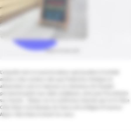
Publié le 04 mars 2021
L’enquête met en avant la baisse spectaculaire d’activité
même si des secteurs tels que l’industrie chimique et
alimentaire sont en hausses, la résistance de l’emploi
permanent grâce aux aides publiques, ainsi que l’incertitude
sur l’avenir… Retour sur la conférence donnée par la CCI Nice
Côte d’Azur et la Banque de France de la Région Provence-
Alpes-Côte d’Azur le lundi 1er mars.