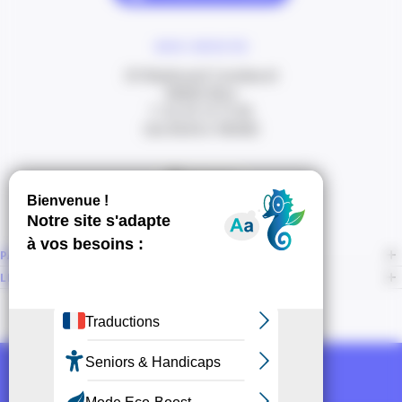
NOUS CONTACTER
20 Boulevard Carabacel
06000 Nice
T. 04 93 13 73 00
(de 8h30 à 18h00)
Itinéraire
PAGES
LIENS CONNEXES
NOUS SUIVRE
Recevoir la newsletter CCI