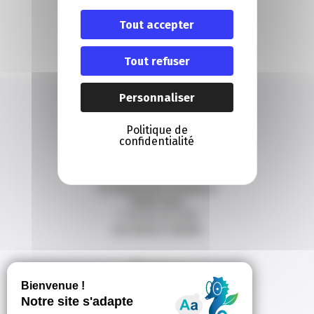
Nous contacter
Tout accepter
Contact
Tout refuser
Personnaliser
Politique de
confidentialité
NOUS CONTACTER
20 Boulevard Carabacel
06000 Nice
T. 04 93 13 73 00
(de 8h30 à 18h00)
Itinéraire