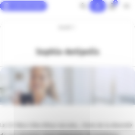
0
Panneau de gestion des cookies
Accueil
Sophia-Antipolis
La CCI Nice Côte d'Azur recrute... Forte de la diversité