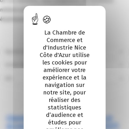
de ses missions, nous proposons de nombreux
métiers exercés au sein de nos différents
établissements.
La Chambre de
Commerce et
d'Industrie Nice
Type de contrat
Côte d'Azur utilise
les cookies pour
Secteur d'activité
améliorer votre
expérience et la
Lieu
navigation sur
Réinitialiser
notre site, pour
réaliser des
statistiques
d’audience et
Chargé de gestion d’incubateur et
études pour
accompagnement de startups (H/F)