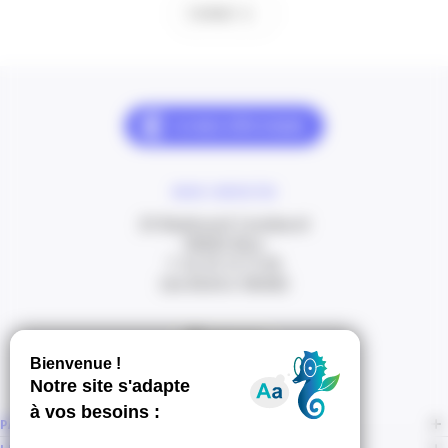
Contact
NOUS CONTACTER
20 Boulevard Carabacel
06000 Nice
T. 04 93 13 73 00
(de 8h30 à 18h00)
Itinéraire
PAGES