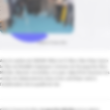
Publié le 13 mars 2024
Avec le soutien de l’ADEME PACA, la CCI Nice Côte d’Azur lance
le Plan de Mobilité Employeur Commun de l’écoquartier Nice
Méridia. Nommé «m’airidia», il a pour objectif de favoriser les
modes de déplacements doux et de contribuer ainsi à
l’amélioration de la qualité de l’air.