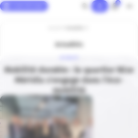
0
Panneau de gestion des cookies
Accueil
Actualités
Actualités
ACTUALITÉ
Mobilité durable : le quartier Nice
Méridia s’engage dans l’éco-
mobilité