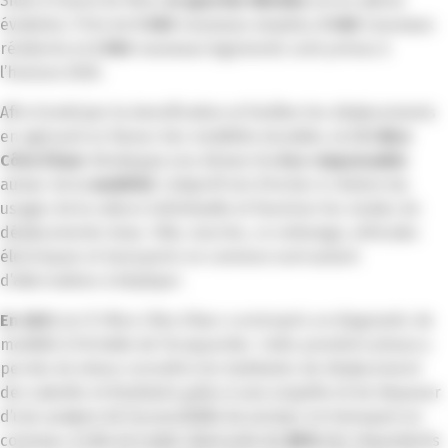
Situé à l’ouest de Nice,
le quartier Méridia
est en pleine
évolution. Près de
5 000
nouveaux emplois,
5 000
nouveaux
résidents et
2 500
nouveaux logements sont prévus à
l’horizon 2026.
Afin d’anticiper la densification et faciliter les déplacements
en agissant en faveur des mobilités durables, la
CCI Nice
Côte d’Azur
développe une démarche
éco-responsable
autour de la
mobilité
. L’objectif est d’inciter à réduire les
usages de la voiture individuelle et favoriser les modes de
déplacements doux. Vélo, marche, co-voiturage, véhicules
électriques et transports en commun sont autant
d’alternatives à déployer.
En 2021
, la CCI Nice Côte d’Azur a entrepris un diagnostic de
mobilité à l’échelle de l’écoquartier. Cette première phase a
permis de mieux connaître les habitudes de déplacement
des salariés et étudiants grâce à une enquête et de disposer
d’une analyse de l’accessibilité du secteur en transport en
commun, à vélo et à pied. Ainsi près de
80%
des répondants