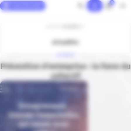
0
Panneau de gestion des cookies
Accueil
Actualités
Actualités
ACTUALITÉ
Prévention d’entreprise : la force du
collectif