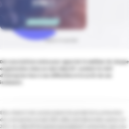
Publié le 13 avril 2023
Des associations unies pour apporter le meilleur de chaque
organisation dans un seul objectif : soutenir le chef
d’entreprise face à ses difficultés et le sortir de son
isolement.
Elles étaient trois au lancement du portail de la prévention
des entreprises en juin 2021, elles sont désormais quinze en
2023. Un collectif de quinze associations* présentes dans les