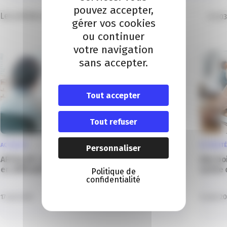
pouvez accepter,
Les articles dans la même thématique
01
/
03
gérer vos cookies
ou continuer
votre navigation
sans accepter.
Tout accepter
Tout refuser
ACTUALITÉ
ACTUALITÉ
Personnaliser
APESA 06 : un dispositif pour les entrepreneurs
Une bo
en difficultés
sortie 
Politique de
confidentialité
17 Juil 2026
14 Juin 2