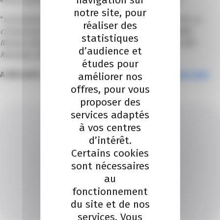
navigation sur
notre site, pour
*
Les associations du collectif : Apesa 06, CAIRE, CIP 06, La
réaliser des
clinique juridique, ECTI Côte d’Azur, Entre Head, GPA06,
statistiques
Réseau Initiative, Second souffle, Stop Burn Out, 60 000
d’audience et
Rebonds, Observatoire Amarok.
études pour
A découvrir sur
https://www.prevention-entreprise.com/
améliorer nos
offres, pour vous
proposer des
services adaptés
à vos centres
d’intérêt.
Certains cookies
sont nécessaires
MARJORIE BOURSE
au
Je contacte un conseiller
fonctionnement
du site et de nos
Je contacte
services. Vous