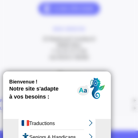
NOUS CONTACTER
20 Boulevard Carabacel
06000 Nice
T. 04 93 13 73 00
(de 8h30 à 18h00)
Itinéraire
PAGES
LIENS CONNEXES
NOUS SUIVRE