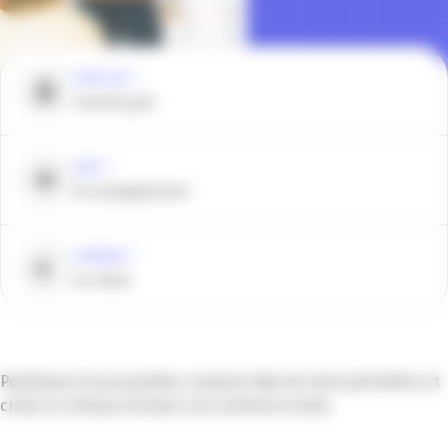
POUR QUI ?
Commerçant
QUOI ?
Accompagnement
COMBIEN ?
sur devis
Participez à la promotion commerciale de votre périmètre et
créez un réseau d’acteurs du commerce local.