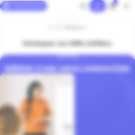
0
Panneau de gestion des cookies
Accueil
Entreprise
Développer son chiffre d'affaires
SOLUTIONS
Adhérer à une union commerciale