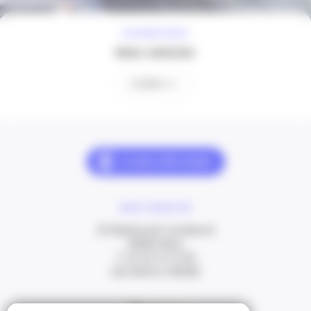
À VOTRE ÉCOUTE
Nous contacter
Contact
NOUS CONTACTER
20 Boulevard Carabacel
06000 Nice
T. 04 93 13 73 00
(de 8h30 à 18h00)