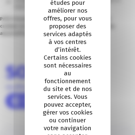
Partager les bonnes pratiques avec les associations et
études pour
fédérations du département
améliorer nos
offres, pour vous
Prêt à booster votre réseau et le développement
proposer des
commercial de votre quartier ? rejoignez le réseau
services adaptés
associatif qui vous correspond !
à vos centres
d’intérêt.
Certains cookies
sont nécessaires
au
fonctionnement
du site et de nos
services. Vous
pouvez accepter,
gérer vos cookies
ou continuer
votre navigation