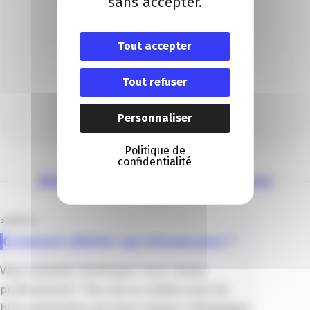
sans accepter.
Tout accepter
PÔLE COMMERCE
Tout refuser
Je contacte un conseiller
Personnaliser
Je contacte
Politique de
confidentialité
Découvrez nos autres solutions
Solutions
Comment adhérer aux réseaux pros ?
Vous souhaitez développer votre réseau
professionnel ? Être mis en relation avec les
bons partenaires, les bons réseaux ? Développer