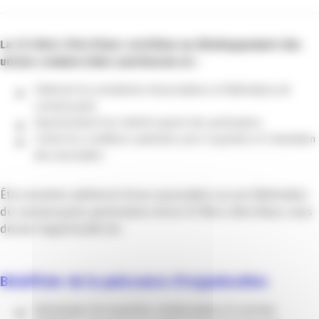
La CCI Nice Côte d’Azur contribue au développement des
unions commerciales azuréennes en :
Fédérant les présidents d’associations et fédérations de
commerçants
Représentant leur intérêt auprès des partenaires
Créant les conditions optimales pour la gestion et l’animation
des association
Être membre adhérent d’une association ou une fédération
de commerçants partenaires de la CCI Nice côte d’Azur, vous
donne l’opportunité de :
Bénéficier de la puissance d’organisation
Développer de nouvelles collaborations et courants