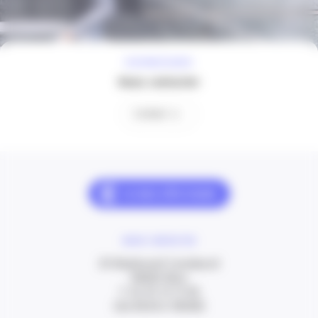
À VOTRE ÉCOUTE
Nous contacter
Contact
NOUS CONTACTER
20 Boulevard Carabacel
06000 Nice
T. 04 93 13 73 00
(de 8h30 à 18h00)