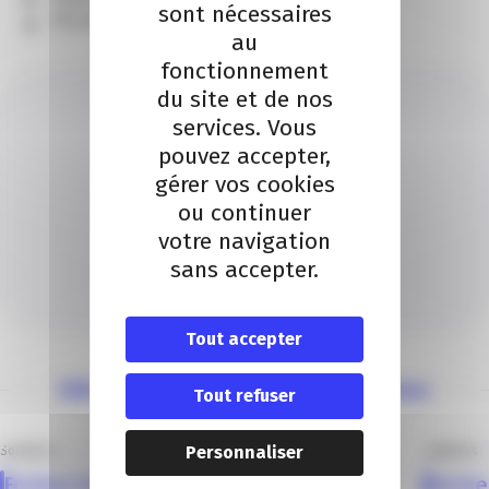
sont nécessaires
Sécuriser votre recrutement
au
fonctionnement
du site et de nos
services. Vous
pouvez accepter,
gérer vos cookies
ou continuer
JEAN-CHARLES AMOROZ
votre navigation
Je contacte un conseiller
sans accepter.
Je contacte
Tout accepter
Découvrez nos autres solutions
Tout refuser
Personnaliser
Solutions
Solutions
Former les membres du CSE sur les
Forme