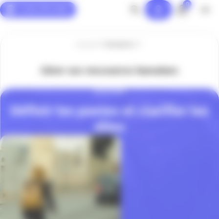
0
Panneau de gestion des cookies
Accueil
Entreprise
Gérer ses ressources humaines
SOLUTIONS
Définir les postes et clarifier les
rôles