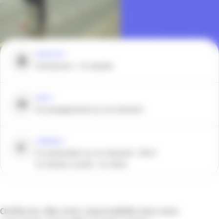
POUR QUI ?
Entreprises > 10 salariés
QUOI ?
Accompagnement au recrutement
COMBIEN ?
En préparation au recrutement : 990 €
En mission conseil : sur devis
Clarifiez les rôles et les responsabilités dans votre