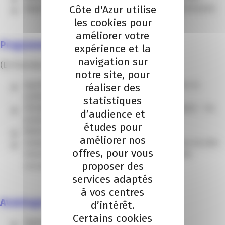
Côte d'Azur utilise
Aligner votre organisation avec votre stratégie d’entreprise
les cookies pour
améliorer votre
Programme
expérience et la
navigation sur
(En fonction de la durée de la mission estimée)
notre site, pour
Appréhender votre organisation : culture, structure et
réaliser des
système de GRH
statistiques
Identifier et décrire – ou vous former à la description – les
d’audience et
postes au sein de votre organisation
études pour
Mettre en place un processus de révision
améliorer nos
Instaurer et/ou établir les liens avec votre système de GRH :
offres, pour vous
rémunération, formation, entretien annuel, objectifs,
proposer des
reconnaissance
services adaptés
à vos centres
Avantages
d’intérêt.
Certains cookies
Apporter un cadre et donner du sens