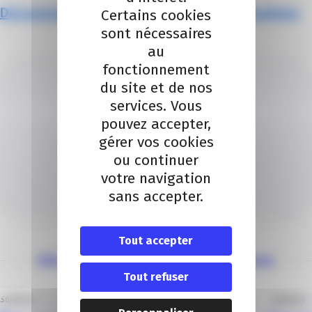
Découvrez les dates des prochaines formations
Certains cookies
sont nécessaires
au
fonctionnement
du site et de nos
services. Vous
pouvez accepter,
gérer vos cookies
ESPACE ACCOMPAGNEMENT DES PARCOURS
ou continuer
Je contacte un conseiller
votre navigation
sans accepter.
Je contacte
Tout accepter
Découvrez nos autres solutions
Tout refuser
Solutions
Solutions