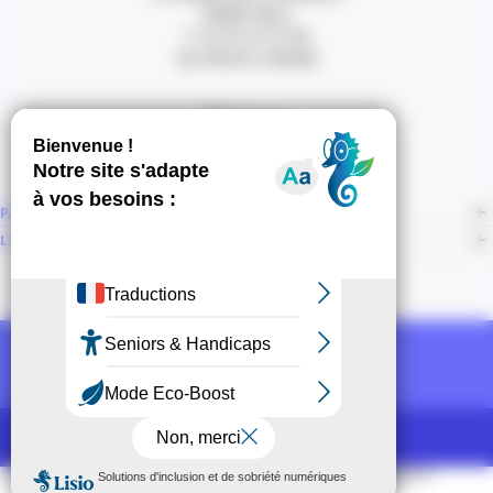
06000 Nice
T. 04 93 13 73 00
(de 8h30 à 18h00)
Itinéraire
PAGES
LIENS CONNEXES
NOUS SUIVRE
Recevoir la newsletter CCI
POUR LES PROS
CCI Espace Presse
Mentions légales
Accessibilité
Sitemap
CGU
CGV
CPV