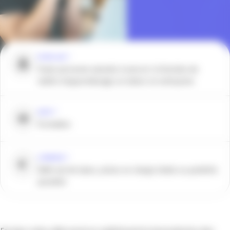
POUR QUI ?
Toute personne amenée à exercer la fonction de
maître d’apprentissage ou tuteur en entreprise
QUOI ?
Formation
COMBIEN ?
380€ net de taxes, prises en charge totale ou partielle
possible