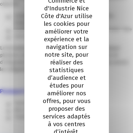
Commerce et
objectifs :
d'Industrie Nice
Côte d'Azur utilise
Comprendre et mettre en œuvre son rôle de maître
les cookies pour
d’apprentissage, tuteur/tutrice
Acquérir une méthodologie pour transmettre les savoir- faire
améliorer votre
Enrichir ses compétences managériales
expérience et la
navigation sur
La formation, d’une durée de 2 jours, permet de balayer
notre site, pour
plusieurs séquences telles le processus de sélection et
réaliser des
d’intégration, la communication interpersonnelle ou encore
statistiques
les obligations réglementaires.
d’audience et
études pour
Pourquoi se faire accompagner ?
améliorer nos
offres, pour vous
Favoriser la transmission des connaissances
proposer des
Bien encadrer l’arrivée de l’alternant
services adaptés
Transmettre la culture de votre entreprise
à vos centres
d’intérêt.