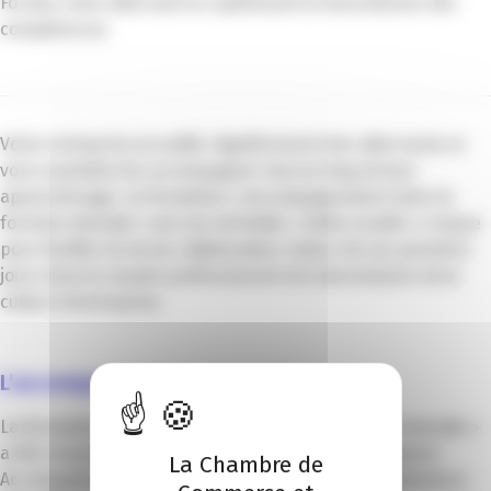
Formez votre alternant en optimisant la transmission des
compétences
Votre entreprise accueille régulièrement des alternants et
vous souhaitez les accompagner tout au long de leur
apprentissage. La formation « Accompagnement dans la
fonction tutorale » est une véritable « boite à outils » conçue
pour faciliter la vie du collaborateur-tuteur de ses premiers
jours dans le monde professionnel à la transmission de la
culture d’entreprise.
L’accompagnement
La formation « Accompagnement dans la fonction tutorale »
a été conçue par les équipes pédagogiques de l’Espace
La Chambre de
Accompagnement des Parcours pour répondre à plusieurs