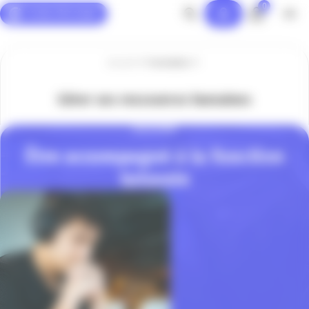
0
Panneau de gestion des cookies
Accueil
Formation
Gérer ses ressources humaines
SOLUTIONS
Être accompagné à la fonction
tutorale