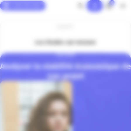
0
Panneau de gestion des cookies
Accueil
Les études sur-mesure
SOLUTIONS
Analyser la viabilité économique de
son projet