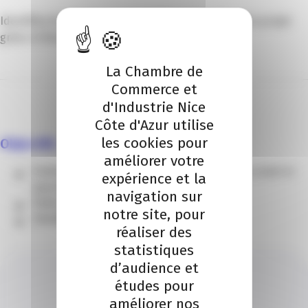
Identifiez les risques, opportunités, enjeux de votre projet
grâce à l’étude de faisabilité.
La Chambre de
Commerce et
d'Industrie Nice
Côte d'Azur utilise
les cookies pour
Objectifs :
améliorer votre
Etudier, analyser la viabilité économique de votre projet en
expérience et la
apportant un argumentaire expert.
navigation sur
Établir le cadre d’évaluation de votre projet.
notre site, pour
Identifier les risques, opportunités et enjeux.
réaliser des
statistiques
d’audience et
études pour
améliorer nos