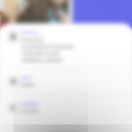
POUR QUI ?
Entreprises
Groupements d’entreprises
Collectivités locales
Institutions publiques
QUOI ?
Etudes
COMBIEN ?
Sur devis