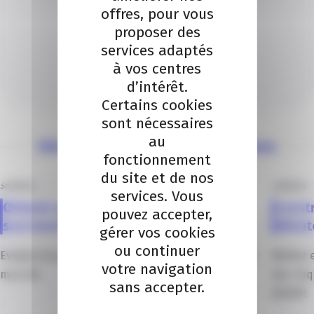
offres, pour vous
proposer des
OBSERVATOIRE SIRIUS
services adaptés
Je contacte un conseiller
à vos centres
d’intérêt.
Je contacte
Certains cookies
sont nécessaires
au
Découvrez nos autres solutions
fonctionnement
du site et de nos
Solutions
Solutions
services. Vous
Obtenir un éclairage économique sur
Const
pouvez accepter,
son marché
débute
gérer vos cookies
ou continuer
Evaluez les grandes tendances grâce à l’étude de
Mettez 
votre navigation
marché.
des risq
sans accepter.
DUERP.