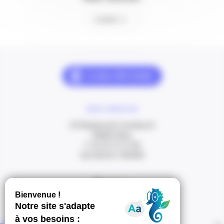
Contact
NOUS CONTACTER
20 Boulevard Carabacel
06000 Nice
T. 04 93 13 73 00
(de 8h30 à 18h00)
Itinéraire