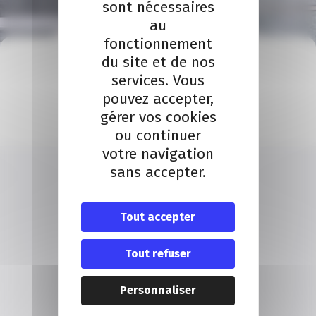
sont nécessaires
au
fonctionnement
du site et de nos
À VOTRE ÉCOUTE
Nous contacter
services. Vous
pouvez accepter,
Contact
gérer vos cookies
ou continuer
votre navigation
sans accepter.
Tout accepter
NOUS CONTACTER
Tout refuser
20 Boulevard Carabacel
06000 Nice
T. 04 93 13 73 00
Personnaliser
(de 8h30 à 18h00)