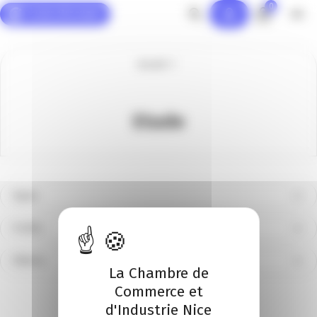
0
Panneau de gestion des cookies
Accueil
Etude
Types
Profils
Filières
La Chambre de
Réinitialiser
Commerce et
d'Industrie Nice