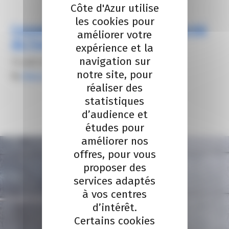
Côte d'Azur utilise
les cookies pour
Connaitre les tendances du marché
améliorer votre
de l’emploi
expérience et la
navigation sur
13 août 2024
notre site, pour
By
Alexis FROGER
réaliser des
statistiques
d’audience et
études pour
améliorer nos
offres, pour vous
proposer des
services adaptés
à vos centres
d’intérêt.
Certains cookies