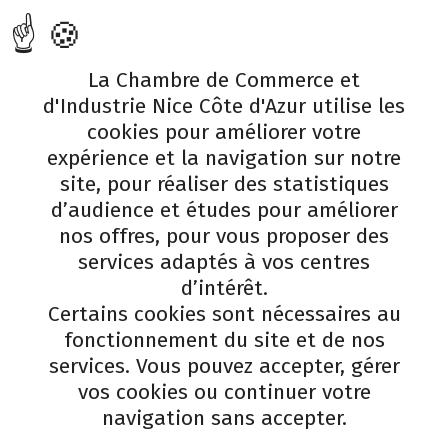
Types
Profils
Filières
La Chambre de Commerce et
d'Industrie Nice Côte d'Azur utilise les
cookies pour améliorer votre
expérience et la navigation sur notre
site, pour réaliser des statistiques
d’audience et études pour améliorer
nos offres, pour vous proposer des
services adaptés à vos centres
d’intérêt.
Certains cookies sont nécessaires au
fonctionnement du site et de nos
services. Vous pouvez accepter, gérer
vos cookies ou continuer votre
navigation sans accepter.