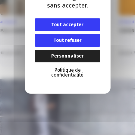
sans accepter.
ACTUALITÉ
ACTUALITÉ
Tout accepter
Pass Sanitaire pour les professionnels
CORONA
Tout refuser
10 Août 2021
06 Août 
Personnaliser
Politique de
confidentialité