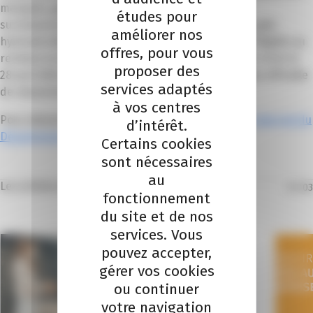
masques, gants, blouses, surblouses, charlottes,
études pour
surchaussures, visières ou lunettes de protection, gels
améliorer nos
hydroalcooliques, écrans de protection. Pour être éligible au
offres, pour vous
remboursement, le matériel devra avoir été acquis entre le
proposer des
28 avril 2020 et au plus tard deux mois après la date officielle
services adaptés
de réouverture au public.
à vos centres
Pour obtenir plus d’informations, consulter le
site internet du
d’intérêt.
Département
.
Certains cookies
sont nécessaires
au
Les articles dans la même thématique
01
/
03
fonctionnement
du site et de nos
services. Vous
pouvez accepter,
gérer vos cookies
ou continuer
votre navigation