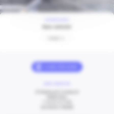
À VOTRE ÉCOUTE
Nous contacter
Contact
NOUS CONTACTER
20 Boulevard Carabacel
06000 Nice
T. 04 93 13 73 00
(de 8h30 à 18h00)