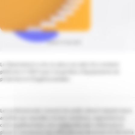
Publié le 17 juin 2020
Le Département a mis en place une aide d’un montant
plafonné à 1 000 € pour l’acquisition d’équipements de
protection et d’hygiène jetables.
Les professionnels recevant du public doivent adapter leurs
activités aux nouvelles normes sanitaires, engendrant un
coût supplémentaire non négligeable alors même que la
plupart connaissent des difficultés de trésorerie du fait de la