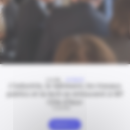
A LA UNE
ACTUALITÉ
L’industrie, le bâtiment, les travaux
publics et la tech se retrouvent à IBT
Côte d’Azur
24 Juil 2026
Explorer