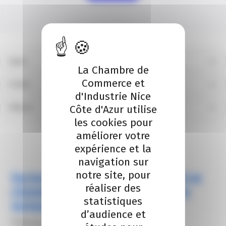
Types
La Chambre de
Commerce et
Profils
d'Industrie Nice
Côte d'Azur utilise
Filières
les cookies pour
Réinitialiser
améliorer votre
expérience et la
navigation sur
notre site, pour
Facturation électronique : ce qui va
réaliser des
changer pour les hôteliers et les
statistiques
restaurateurs
d’audience et
11 février 2026