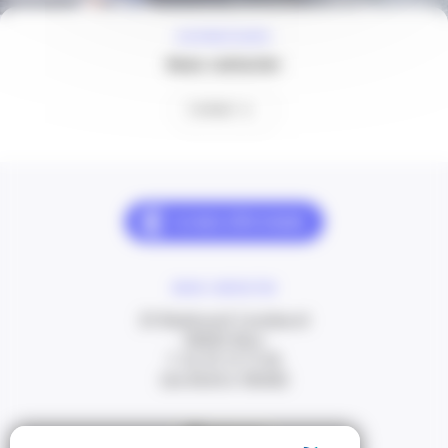
À VOTRE ÉCOUTE
Nous contacter
Contact
NOUS CONTACTER
20 Boulevard Carabacel
06000 Nice
T. 04 93 13 73 00
(de 8h30 à 18h00)
Itinéraire