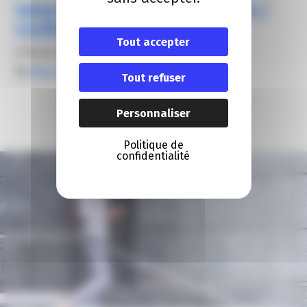
Salon AGECOTEL – Tables rondes /
conférences CCI Nice
Tout accepter
5 février 2024
By
Alexis FROGER
Tout refuser
Personnaliser
Politique de
confidentialité