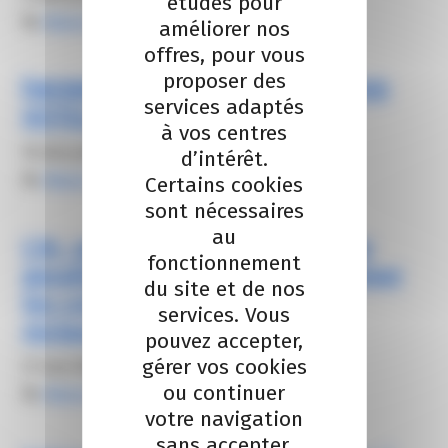
études pour
By
Alexis FROGER
améliorer nos
offres, pour vous
proposer des
[WEBINAR] – SPECIAL AIDES COVID
services adaptés
HOTELLERIE RESTAURATION
à vos centres
10 décembre 2020
d’intérêt.
By
Alexis FROGER
Certains cookies
sont nécessaires
au
L’IA : un levier clé pour réduire le
fonctionnement
gaspillage alimentaire et optimiser
du site et de nos
les coûts en hôtellerie et
services. Vous
restauration
pouvez accepter,
gérer vos cookies
21 mai 2025
ou continuer
By
Alexis FROGER
votre navigation
sans accepter.