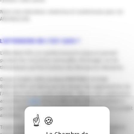
Nous vous attendons nombreux et nombreuses pour cet
AfterWork RH.
L’AFTERWORK RH C’EST QUOI ?
L’AfterWork RH a un positionnement unique et permet
pendant les rencontres mensuelles d’échanger sur les
thématiques qui font l’univers des Ressources Humaines.
Depuis Octobre 2016, Jocelyne MARTINEZ et Cécile
BENCHETRIT ont fait le pari de devenir les organisatrices de
l’AfterWork RH de Sophia Antipolis. Elles se sont rapidement
associées à l’
eDRH
de la CCI Nice Côte d’Azur, ce qui leur a
permis de donner une envergure supplémentaire à ce projet
ambitieux.
Toutes deux sont passionnées par les sujets RH actuels et