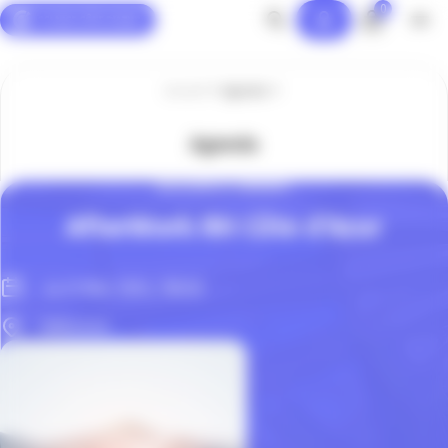
0
Panneau de gestion des cookies
Accueil
Agenda
Agenda
RESSOURCES HUMAINES
AfterWork RH Côte d’Azur
Le 21 Mai. 2024, 18h30
Valbonne