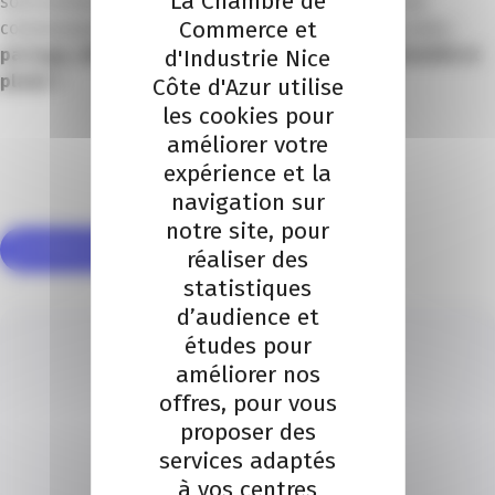
La Chambre de
sont animées une forte volonté et envie de créer une
Commerce et
communauté RH apprenante locale. Leurs maîtres mots :
partage, réflexion, échange, bienveillance, convivialité et
d'Industrie Nice
plaisir !
Côte d'Azur utilise
les cookies pour
améliorer votre
expérience et la
navigation sur
notre site, pour
Je m'inscris à cette soirée
réaliser des
statistiques
d’audience et
études pour
améliorer nos
offres, pour vous
proposer des
services adaptés
à vos centres