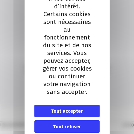
d’intérêt.
Certains cookies
sont nécessaires
au
fonctionnement
du site et de nos
services. Vous
Localisation
pouvez accepter,
gérer vos cookies
CCI Nice Côte d’Azur – Business Pôle – 1047 route des
Dolines – Allée Pierre Ziller 06560 Valbonne Sophia
ou continuer
Antipolis
votre navigation
Téléphone : 0 800 422 222
sans accepter.
Itinéraire
Tout accepter
Les prochains évènements
01
/
03
Tout refuser