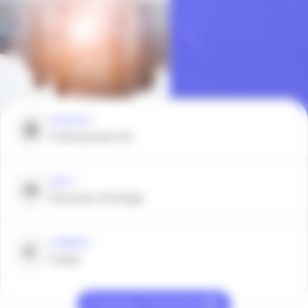
POUR QUI ?
Professionnels RH
QUOI ?
Rencontre d’échange
COMBIEN ?
Gratuit
Je participe à l’événement