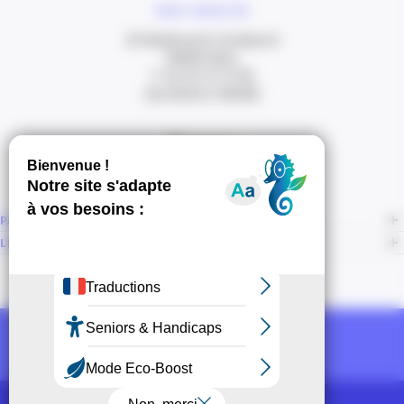
NOUS CONTACTER
20 Boulevard Carabacel
06000 Nice
T. 04 93 13 73 00
(de 8h30 à 18h00)
Itinéraire
PAGES
LIENS CONNEXES
NOUS SUIVRE
Recevoir la newsletter CCI
POUR LES PROS