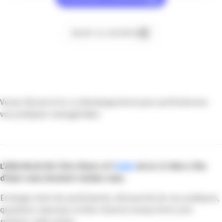
Ajouter au calendrier
Venez décourvir le co-développement pour perfectionner
vos pratiques managériales.
L’AfterWork RH Côte d’Azur et l’
eDRH
de la CCI Nice Côte
d’Azur vous donnent rendez-vous.
Echange entre les participants, découverte de cas pratiques,
questions réponses et bien d’autres temps forts vont
rythmer cette soirée.