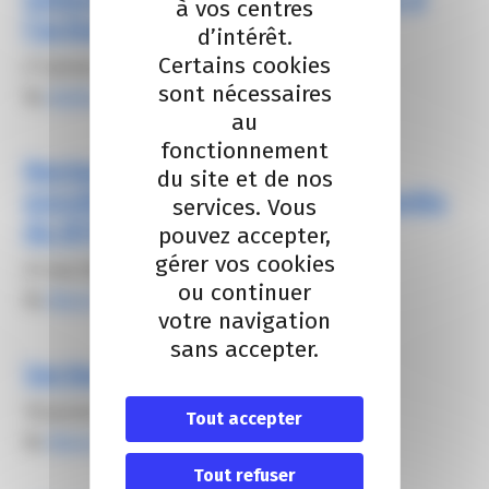
à vos centres
l’action avec l’IA
d’intérêt.
Certains cookies
27 janvier 2026
sont nécessaires
By
elodie carsalade
au
fonctionnement
Restauration : une ouverture
du site et de nos
possible pour restaurer les salariés
services. Vous
du BTP
pouvez accepter,
gérer vos cookies
23 mai 2021
ou continuer
By
Alexis FROGER
votre navigation
sans accepter.
Secteur Industrie / BTP
18 janvier 2024
Tout accepter
By
Alexis FROGER
Tout refuser