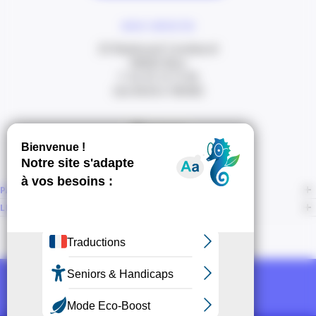
NOUS CONTACTER
20 Boulevard Carabacel
06000 Nice
T. 04 93 13 73 00
(de 8h30 à 18h00)
Itinéraire
PAGES
LIENS CONNEXES
NOUS SUIVRE
Recevoir la newsletter CCI