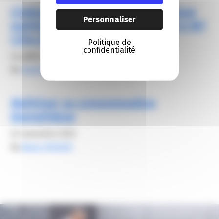
L’industrie, le bâtiment, les travaux
Personnaliser
publics et la tech se retrouvent à IBT
Côte d’Azur
Politique de
confidentialité
24 juillet 2026
By
elodie carsalade
Maîtriser sa consommation
énergétique
22 novembre 2023
By
Alexis FROGER