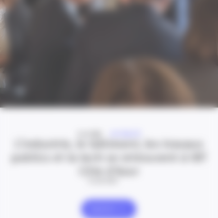
A LA UNE
ACTUALITÉ
L’industrie, le bâtiment, les travaux
publics et la tech se retrouvent à IBT
Côte d’Azur
24 Juil 2026
Explorer