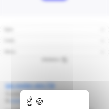
Types
Profils
Filières
Réinitialiser
Les routes vers l’IA
15 octobre 2026
By
elodie carsalade