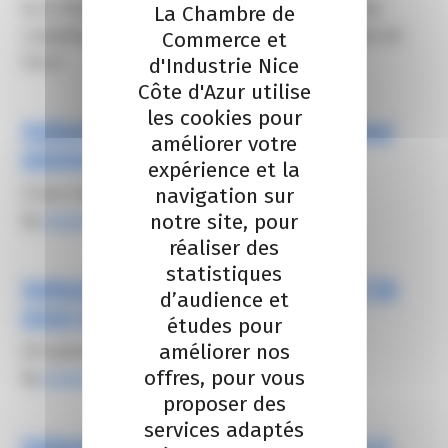
la CCI Nice Côte d’Azur. la DREETS, l’Opérateur de
La Chambre de
compétences interindustriel (OPCO2i), la Maison de
Commerce et
d'Industrie Nice
l’IA et
Côte d'Azur utilise
les cookies pour
Industrie & BTP : adoptez l’IA pour
améliorer votre
exister demain
expérience et la
navigation sur
21 juin 2025
notre site, pour
By
elodie carsalade
réaliser des
statistiques
Industrie & BTP : ils ont adopté l’IA
d’audience et
pour exister demain
études pour
améliorer nos
20 septembre 2025
offres, pour vous
By
elodie carsalade
proposer des
services adaptés
Industrie & BTP : de l’inspiration à