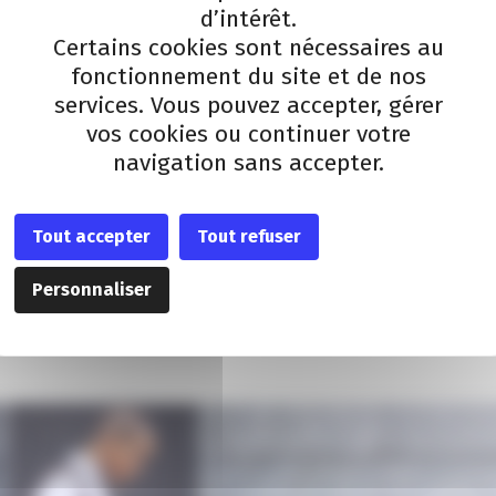
d’intérêt.
Certains cookies sont nécessaires au
fonctionnement du site et de nos
services. Vous pouvez accepter, gérer
vos cookies ou continuer votre
navigation sans accepter.
Tout accepter
Tout refuser
Personnaliser