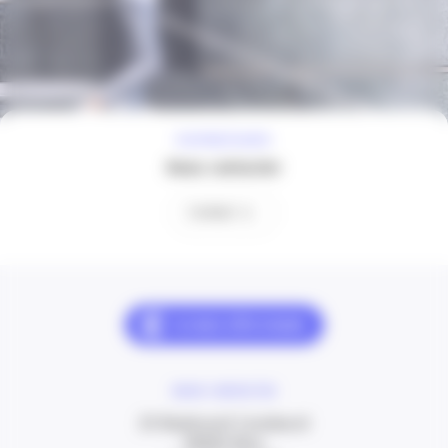
À VOTRE ÉCOUTE
Nous contacter
Contact
NOUS CONTACTER
20 Boulevard Carabacel
06000 Nice