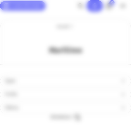
0
Panneau de gestion des cookies
Accueil
Maritime
Types
Profils
Filières
Réinitialiser