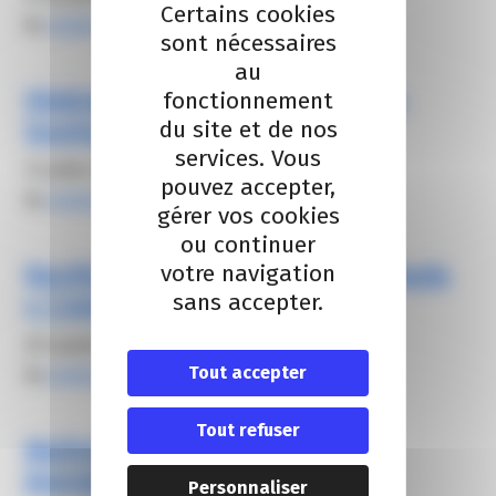
Certains cookies
By
elodie carsalade
sont nécessaires
au
Itinéraires culturels : l’avenir du
fonctionnement
du site et de nos
tourisme transfrontalier
services. Vous
12 juillet 2025
pouvez accepter,
By
elodie carsalade
gérer vos cookies
ou continuer
votre navigation
Restitution des résultats de l’étude
sans accepter.
« Croissance Bleue 06 »
30 septembre 2025
Tout accepter
By
elodie carsalade
Tout refuser
Maîtriser sa consommation
énergétique
Personnaliser