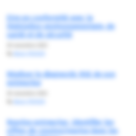
Etre en conformité avec la
législation environnementale, de
santé et de sécurité
20 novembre 2023
By
Alexis FROGER
Réaliser le diagnostic RSE de son
entreprise
26 novembre 2023
By
Alexis FROGER
Reprise entreprise : identifier les
offres de cession/reprise dans les