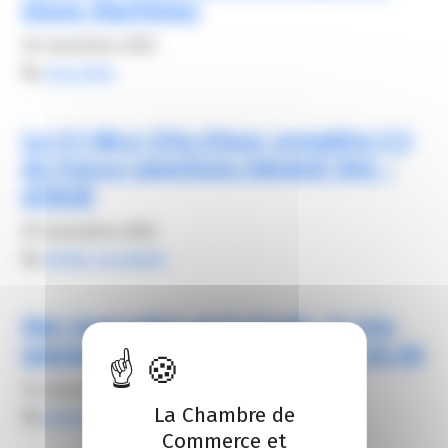
Alpes-Maritimes
26 novembre 2023
By
mezcalito
La CCI Nice Côte d’Azur, première CCI
de France labellisée ENGAGÉ RSE –
AFNOR
20 novembre 2025
By
elodie carsalade
Mer, innovation et écologie : le trio
gagnant de la croissance bleue du 06
14 novembre 2025
La Chambre de
By
elodie carsalade
Commerce et