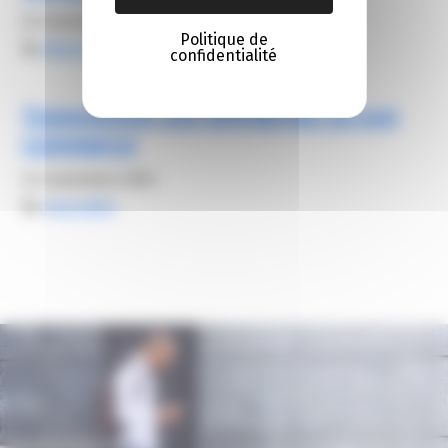
22 novembre 2023
Politique de
By
Alexis FROGER
confidentialité
Transmettre son entreprise ou son
commerce
24 novembre 2023
By
mezcalito