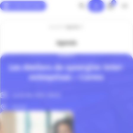
0
Panneau de gestion des cookies
Accueil
Agenda
Agenda
BUSINESS
Les Ateliers de synergies inter-
entreprises – Carros
Le 04 Fév. 2025, 08h30
Carros