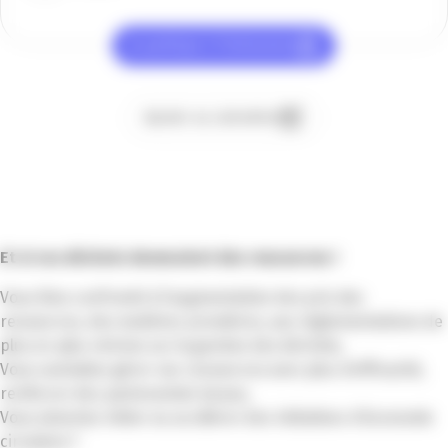
Je participe à l’événement
Ajouter au calendrier
Et si vos déchets devenaient des ressources !
Vous êtes confronté à l’augmentation des prix des
ressources, des matières premières, aux réglementations de
plus en plus strictes sur la gestion des déchets,
Vous souhaitez gérer vos ressources avec plus d’efficacité,
renforcer des partenariats locaux,
Vous aimeriez initier ou accélérer des initiatives d’économie
circulaire ?