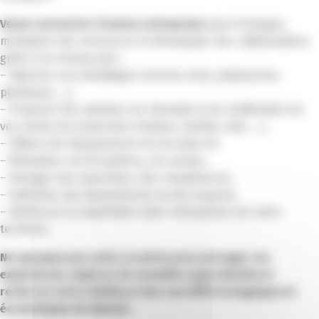
Venez rencontrer d’autres entreprises
pour échanger,
mutualiser des ressources et développer des collaborations
grâce à un réseau pour :
– Valoriser vos emballages (cartons, bois, polystyrène,
plastiques, …),
– Proposer des solutions de réemploi et de réutilisation de
vos chutes de production (métaux, textiles, bois, …),
– Utiliser des équipements de seconde vie
– Mutualiser vos formations, vos achats,
– Partager des expertises, des compétences,
– Optimiser des équipements ou des espaces,
– Renforcer la coopération inter-entreprises sur votre
territoire.
Ne manquez pas cette occasion pour partager vos
expériences, explorer de nouvelles opportunités et
renforcer votre résilience face aux défis écologiques et
économiques de demain.