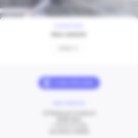
À VOTRE ÉCOUTE
Nous contacter
Contact
NOUS CONTACTER
20 Boulevard Carabacel
06000 Nice
T. 04 93 13 73 00
(de 8h30 à 18h00)