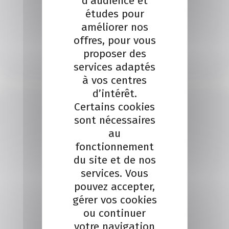
d’audience et
études pour
améliorer nos
SEBASTIEN ROGER
offres, pour vous
Je contacte un conseiller
proposer des
services adaptés
Je contacte
à vos centres
d’intérêt.
Certains cookies
sont nécessaires
au
fonctionnement
du site et de nos
services. Vous
pouvez accepter,
gérer vos cookies
ou continuer
votre navigation