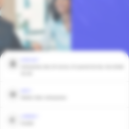
POUR QUI ?
entreprises des ZA Carros, St Laurent du Var, rive droite
du Var
QUOI ?
Atelier inter-entreprises
COMBIEN ?
Gratuit