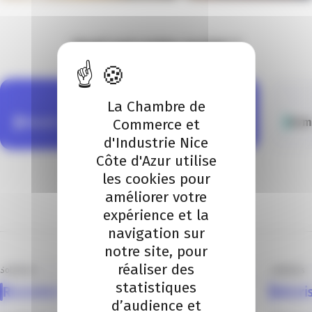
Quel est votre projet ?
La Chambre de
Commerce et
Réussir ses recrutements
Form
d'Industrie Nice
Côte d'Azur utilise
1
/
3
les cookies pour
améliorer votre
expérience et la
3 solutions
navigation sur
notre site, pour
réaliser des
Solutions
Solutions
statistiques
Recruter le bon profil
Valor
d’audience et