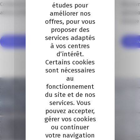
études pour
Confiez le recrutement de vos collaborateurs,
Découvre
améliorer nos
attirez et fidélisez les meilleurs profils.
opératio
offres, pour vous
marque 
proposer des
services adaptés
Découvrir cette solution
Découvr
à vos centres
d’intérêt.
1
/
3
Certains cookies
sont nécessaires
au
fonctionnement
du site et de nos
services. Vous
pouvez accepter,
gérer vos cookies
ou continuer
votre navigation