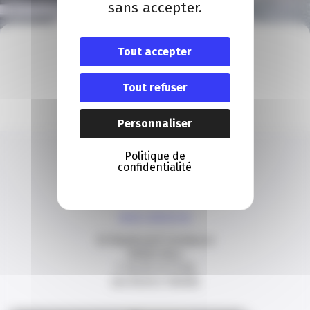
sans accepter.
À VOTRE ÉCOUTE
Tout accepter
Nous contacter
Tout refuser
Contact
Personnaliser
Politique de
confidentialité
NOUS CONTACTER
20 Boulevard Carabacel
06000 Nice
T. 04 93 13 73 00
(de 8h30 à 18h00)