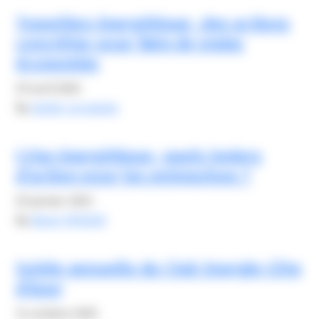
Transition énergétique : des actions
concrètes pour faire de vraies
économies
29 avril 2026
By
elodie carsalade
Crise énergétique : quels leviers
d’action pour les entreprises ?
25 janvier 2023
By
Alexis FROGER
Soirée annuelle du Club Energie Côte
d’Azur
14 octobre 2025