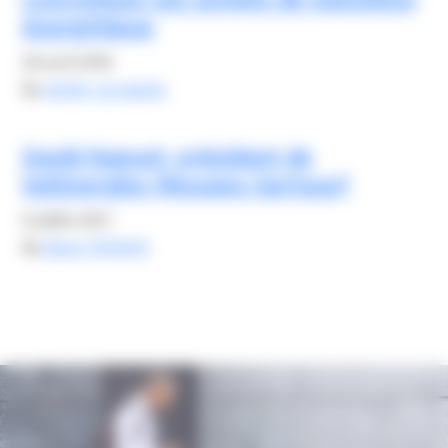
énergétique
28 avril 2026
By
elodie carsalade
David Raguet, président de
ValEnergies (Mouans-Sartoux)
6 juillet 2021
By
Alexis FROGER