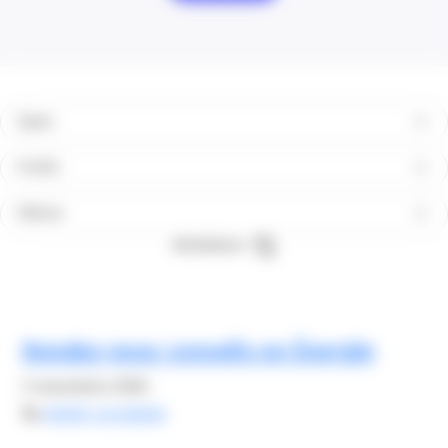
Types
Profils
Filières
Réinitialiser
Rendez-vous conseils en Énergie
3 novembre 2026
By
elodie carsalade