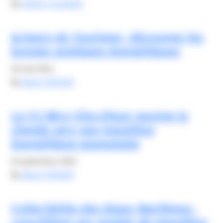
By
elodie carsalade
Acteurs du Tourisme : découvrez les
bonnes pratiques énergétiques
30 mai 2024
By
Alexis FROGER
La CCI Nice Côte d’Azur montre le
chemin vers une transition
énergétique exemplaire
8 septembre 2022
By
Alexis FROGER
Collectivités des Alpes-Maritimes :
concrétisez vos projets de transition