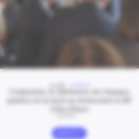
A LA UNE
ACTUALITÉ
L’industrie, le bâtiment, les travaux
publics et la tech se retrouvent à IBT
Côte d’Azur
24 Juil 2026
Explorer