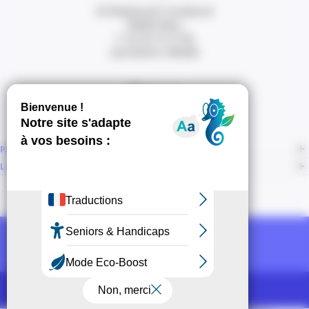
20 Boulevard Carabacel
06000 Nice
T. 04 93 13 73 00
(de 8h30 à 18h00)
Itinéraire
PAGES
LIENS CONNEXES
NOUS SUIVRE
Recevoir la newsletter CCI
POUR LES PROS
CCI Espace Presse