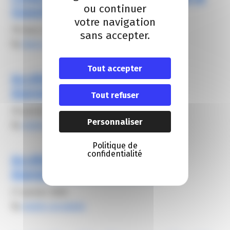
ou continuer
transition énergétique
votre navigation
18 mars 2025
sans accepter.
By
Alexis FROGER
Tout accepter
Accélérez votre transition
énergétique et écologique
Tout refuser
30 janvier 2026
Personnaliser
By
elodie carsalade
Politique de
confidentialité
Accélérez votre transition
énergétique et écologique
27 janvier 2026
By
elodie carsalade