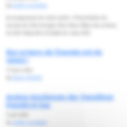
By
elodie carsalade
Au programme de cette soirée : Présentation du
bureau du Club Energie Côte d’Azur Bilan des actions
de 2021 Objectifs et feuille de route 2022
Nos acteurs de l’Energie ont du
talent !
11 mars 2024
By
Alexis FROGER
Assises Azuréennes des Transitions
Énergie et Eau
9 juin 2026
By
elodie carsalade