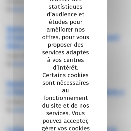
28 mars 2026
statistiques
By
Alexis FROGER
d’audience et
études pour
Moins d’émissions, plus
améliorer nos
d’opportunités : intégrez le gaz vert
offres, pour vous
proposer des
dans votre stratégie
services adaptés
16 juin 2025
à vos centres
By
Alexis FROGER
d’intérêt.
Certains cookies
sont nécessaires
Appel à Manifestation d’Intérêt
au
« Parcours Zéro Carbone Montagne »
fonctionnement
26 mars 2025
du site et de nos
By
elodie carsalade
services. Vous
pouvez accepter,
gérer vos cookies
Collectivités : Devenez acteur de la