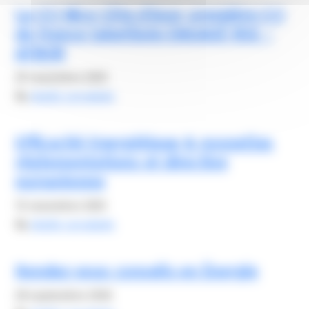
La CCI Nice Côte d’Azur, première CCI
de France labellisée ENGAGÉ RSE –
AFNOR
20 novembre 2025
By
elodie carsalade
Efficacité Energétique & nouvelles
réglementations et directive
européenne
13 novembre 2025
By
elodie carsalade
Rendez-vous conseils en Énergie
28 septembre 2026