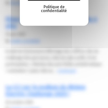
By
Alexis FROGER
Politique de
confidentialité
Fêtez la fin du challenge m’airidia à
vélo
19 juin 2025
By
elodie carsalade
éroulé de l’événement Affichage des chiffres clés du
challenge (km parcourus, sites les plus actifs, % de
participation…) Remise des prix Petite activité ludique
/ animation | quizz vélo ou …
Continued
La CCI sur le podium du Riviera
Electric Challenge 2025 !
20 octobre 2025