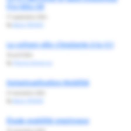
Pro-Vélo OR
17 septembre 2024
By
Alexis FROGER
La culture vélo s’implante à la CCI
10 avril 2024
By
Yhonna demarcus
Datavisualisation Mobilité
21 novembre 2023
By
Alexis FROGER
Étude mobilité employeur