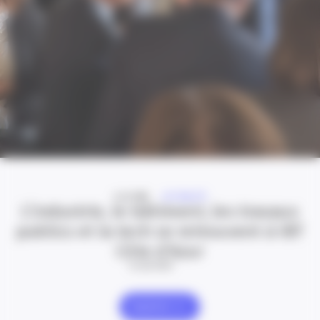
A LA UNE
ACTUALITÉ
L’industrie, le bâtiment, les travaux
publics et la tech se retrouvent à IBT
Côte d’Azur
24 Juil 2026
Explorer