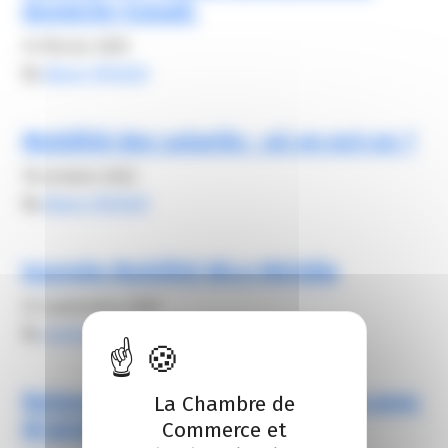
domicile-travail.
14 février 2025
By
Alexis FROGER
Mobilité des salariés : où en est-on ?
10 octobre 2022
By
Alexis FROGER
Journée Mobilité Nice Méridia
22 septembre 2022
By
vanessa nugues-billy
Relevez le défi mobilité durable avec
La Chambre de
M’airidia
Commerce et