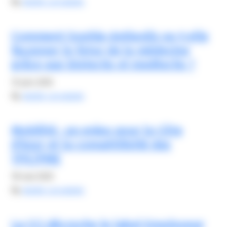
By
elodie carsalade
Comment Sophia-Antipolis va-t-elle
façonner le futur de la médecine
grâce aux biotechs et medtechs ?
12 juin 2025
By
elodie carsalade
Mobilité : un enjeu pour la Côte
d’Azur et la compétitivité des
TPE/PME
18 mai 2025
By
elodie carsalade
La CCI décroche le label Employeur