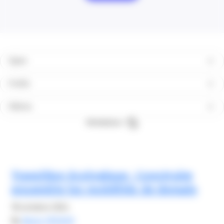
Types
Profils
Filières
Réinitialiser
Transition écologique : Construire
ensemble les mobilités de demain
18 octobre 2024
By
Alexis FROGER