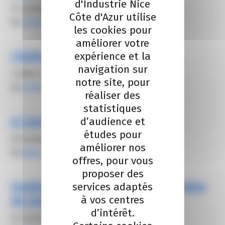
d'Industrie Nice
14 septembre 2026
Côte d'Azur utilise
By
Ai Dai
les cookies pour
améliorer votre
Challenge mobilité M’Airidia
expérience et la
navigation sur
1 juillet 2025
notre site, pour
By
elodie carsalade
réaliser des
statistiques
A Carros la mobilité s’affiche
d’audience et
études pour
28 octobre 2021
améliorer nos
By
Alexis FROGER
offres, pour vous
proposer des
Quelles sont vos actions en matière
services adaptés
de mobilité ?
à vos centres
d’intérêt.
22 octobre 2021