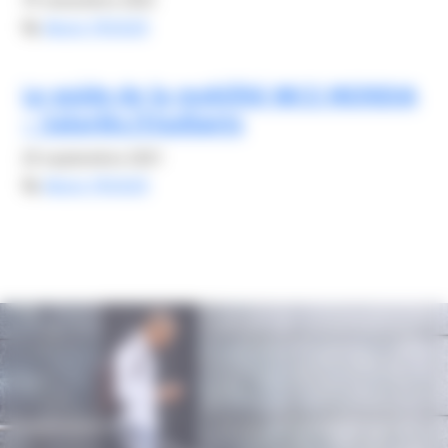
19 novembre 2023
By
Alexis FROGER
Le guide de la mobilité NICE MERIDIA
– Salariés/Etudiants
20 septembre 2021
By
Alexis FROGER