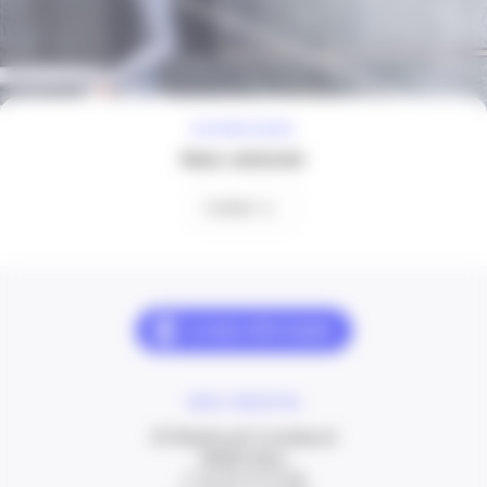
À VOTRE ÉCOUTE
Nous contacter
Contact
NOUS CONTACTER
20 Boulevard Carabacel
06000 Nice
T. 04 93 13 73 00