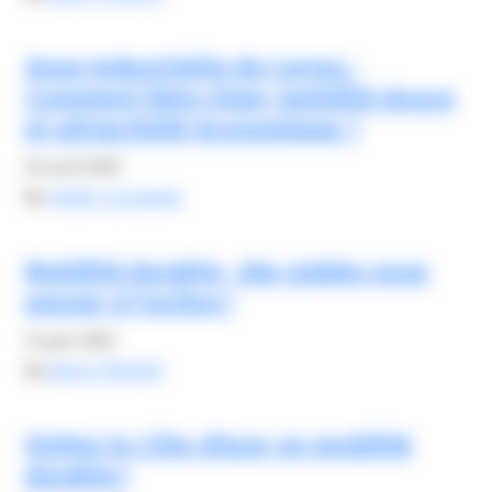
Zone Industrielle de Carros :
Comment faire rimer mobilité douce
et attractivité économique ?
25 avril 2025
By
elodie carsalade
Mobilité durable : des guides pour
passer à l’action !
14 juin 2022
By
Alexis FROGER
Visitez la Côte d’Azur en mobilité
durable !