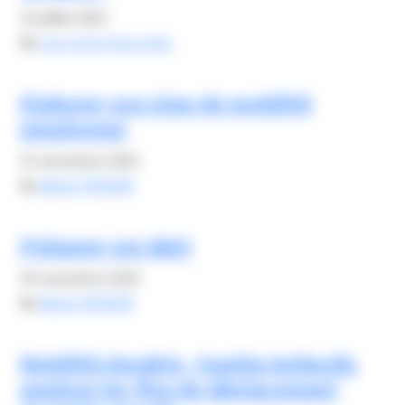
12 juillet 2023
By
Lou-anne Pourchier
Elaborer son plan de mobilité
employeur
12 novembre 2023
By
Alexis FROGER
Préparer ses NAO
10 novembre 2023
By
Alexis FROGER
Mobilité durable : Sophia Antipolis
analyse les flux de déplacement