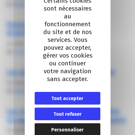
Certains cookies
By
Alexis FROGER
sont nécessaires
au
Relevez le défi mobilité avec
fonctionnement
du site et de nos
M’airidia
services. Vous
24 juillet 2025
pouvez accepter,
By
Ai Dai
gérer vos cookies
ou continuer
votre navigation
Les guides de la mobilité durable
sans accepter.
30 novembre 2021
By
Alexis FROGER
Tout accepter
Les nouvelles mobilités, une filière
Tout refuser
en mouvement dans le département
Personnaliser
29 avril 2021