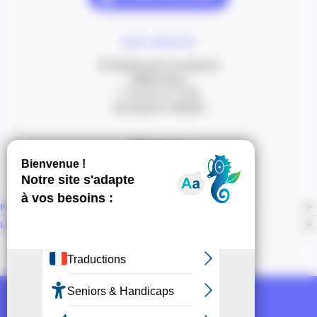
NOUS CONTACTER
20 Boulevard Carabacel
06000 Nice
T. 04 93 13 73 00
(de 8h30 à 18h00)
Itinéraire
PAGES
LIENS CONNEXES
NOUS SUIVRE