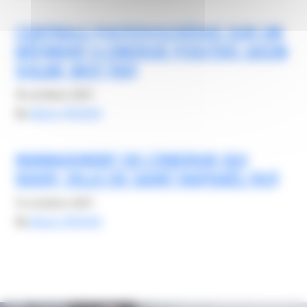
CENTRALE PHOTOVOLTAÏQUE SUR UN
BÂTIMENT A ENERGIE POSITIVE, AXUN
SOLAR, BIOT (06)
16 octobre 2021
By
Alexis FROGER
MANAGEMENT DE L’ENERGIE ISO
50001, VILLE DE SAINT RAPHAËL (83)
14 octobre 2021
By
Alexis FROGER