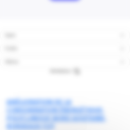
Types
Profils
Filières
Réinitialiser
AMÉLIORATION DE LA
CONSOMMATION ÉNERGÉTIQUE,
POLYCLINIQUE NORD AQUITAINE,
BORDEAUX (33)