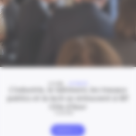
A LA UNE
ACTUALITÉ
L’industrie, le bâtiment, les travaux
publics et la tech se retrouvent à IBT
Côte d’Azur
24 Juil 2026
Explorer