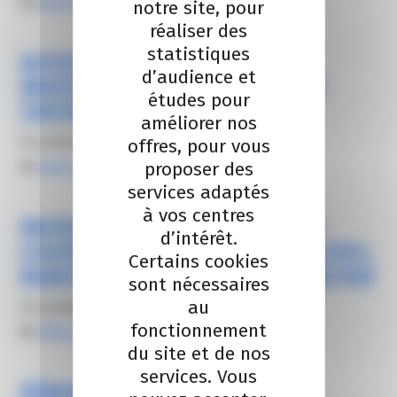
By
Alexis FROGER
notre site, pour
réaliser des
statistiques
AUTOCONSOMMATION SANS
d’audience et
INVESTISSEMENT SUR BÂTIMENT
études pour
TERTIAIRE, NICE
améliorer nos
14 octobre 2021
offres, pour vous
By
Alexis FROGER
proposer des
services adaptés
à vos centres
INSTALLATION PHOTOVOLTAÏQUE
d’intérêt.
COOPERATIVE CITOYENNE DES ALPES-
Certains cookies
MARITIMES, PEP2A, SAINT-AUBAN (06)
sont nécessaires
au
14 octobre 2021
fonctionnement
By
Alexis FROGER
du site et de nos
services. Vous
RÉNOVATION ÉNERGÉTIQUE DE