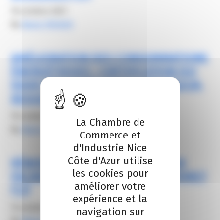
16 octobre 2021
By
Alexis FROGER
AMÉLIORATION DES CONSOMMATIONS
ÉNERGÉTIQUES : CERTIFICATION ISO
50001 EN COURS, SUEZ COTE D’AZUR,
MOUGINS (06)
16 octobre 2021
La Chambre de
By
Alexis FROGER
Commerce et
d'Industrie Nice
Côte d'Azur utilise
RÉNOVATION ET INSTALLATION DE
les cookies pour
FAÇADES SOLAIRES – SAINT VICTORET
améliorer votre
(13)
expérience et la
14 octobre 2021
navigation sur